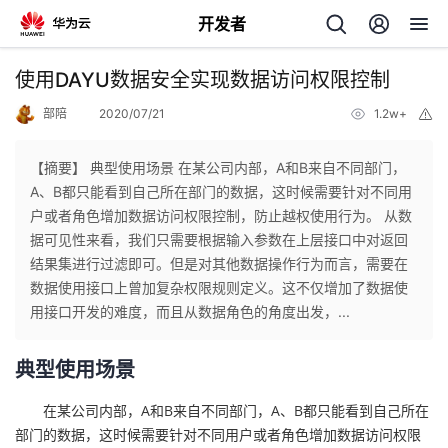
开发者
返
使用DAYU数据安全实现数据访问权限控制
回
部陪
2020/07/21
1.2w+
举
报
【摘要】 典型使用场景 在某公司内部，A和B来自不同部门，
A、B都只能看到自己所在部门的数据，这时候需要针对不同用
户或者角色增加数据访问权限控制，防止越权使用行为。 从数
个
据可见性来看，我们只需要根据输入参数在上层接口中对返回
结果集进行过滤即可。但是对其他数据操作行为而言，需要在
我
人
数据使用接口上曾加复杂权限规则定义。这不仅增加了数据使
用接口开发的难度，而且从数据角色的角度出发，...
的
主
典型使用场景
开
页
在某公司内部，A和B来自不同部门，A、B都只能看到自己所在
发
部门的数据，这时候需要针对不同用户或者角色增加数据访问权限