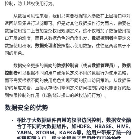
控制，防止越权使用行为。
者
从数据可见性来看，我们只需要根据输入参数在上层接口中对
返回结果集进行过滤即可。但是对其他数据操作行为而言，需要在
我
数据使用接口上曾加复杂权限规则定义。这不仅增加了数据使用接
口开发的难度，而且从数据角色的角度出发，
数据控制者
需要定义
的
我
数据使用权限，
数据处理者
按照指示使用数据，往往这两者属于不
同的角色。
博
的
我
数据安全更多的面向的
数据控制者
（或者
数据管理员
），
数据
客
论
的
我
控制者
可以根据不同的用户或角色定义不同的数据行为使用策略，
而不需要根据不同的使用角色实现不同的接口访问策略。从数据保
坛
圈
的
我
护的角度来看，直接从存储引擎侧定义访问控制策略也能更好的起
到权限控制的作用（以防绕过接口的越权访问行为）。
子
直
的
我
数据安全的优势
我
播
活
的
相比于大数据组件自带的权限访问控制，数据安全融
合了不同的大数据组件，如HDFS、HBASE、HIVE、
我
动
关
的
YARN、STORM、KAFKA等，给用户带来了统一的
权限配置入口，极大的提高了易用性和可维护性。