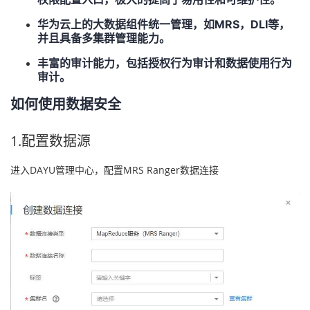
我
注
的
开
华为云上的大数据组件统一管理，如MRS，DLI等，
并且具备多集群管理能力。
的
Programs
发
丰富的审计能力，包括授权行为审计和数据使用行为
审计。
支
者
如何使用数据安全
持
学
1.配置数据源
我
堂
进入DAYU管理中心，配置MRS Ranger数据连接
的
我
我
技
的
的
我
术
云
课
的
我
支
声
程
认
的
我