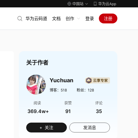
中国站
华为云App
华为云码道
文档
创作
登录
注册
关于作者
Yuchuan
博客：
518
粉丝：
128
阅读
获赞
评论
369.4w+
91
35
+ 关注
发消息