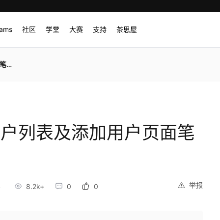
rams
社区
学堂
大赛
支持
茶思屋
记2
发用户列表及添加用户页面笔
举报
4
8.2k+
0
0