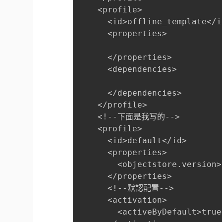
    <profile>
      <id>offline_template</i
      <properties>
      </properties>
      <dependencies>
      </dependencies>
    </profile>
    <!--下面是我写的-->
    <profile>
      <id>default</id>
      <properties>
        <objectstore.version>
      </properties>
      <!--默認配置-->
      <activation>
        <activeByDefault>true