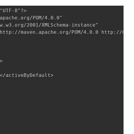
"UTF-8"?>
apache.org/POM/4.0.0"
w.w3.org/2001/XMLSchema-instance"
http://maven.apache.org/POM/4.0.0 http://mav
>
</activeByDefault>