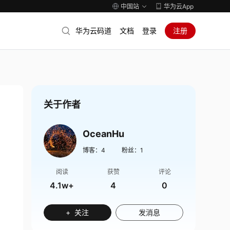
中国站
华为云App
华为云码道
文档
登录
注册
关于作者
OceanHu
博客：
4
粉丝：
1
阅读
获赞
评论
4.1w+
4
0
+ 关注
发消息