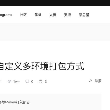
rograms
社区
学堂
大赛
支持
茶思屋
ven自定义多环境打包方式
举报
7
1w+
0
3
境Maven打包部署