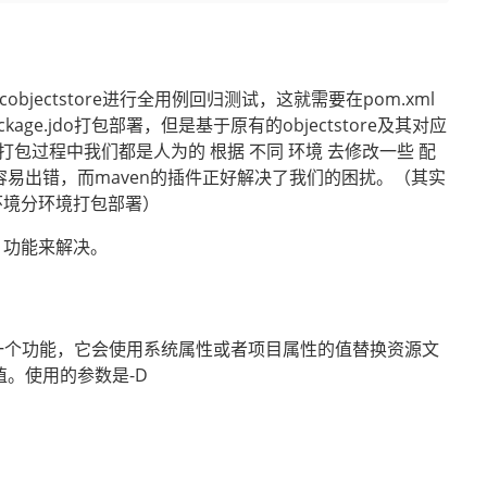
ectstore进行全用例回归测试，这就需要在pom.xml
ckage.jdo打包部署，但是基于原有的objectstore及其对应
每次打包过程中我们都是人为的 根据 不同 环境 去修改一些 配
容易出错，而maven的插件正好解决了我们的困扰。（其实
环境分环境打包部署）
ing 功能来解决。
s Plugin 的一个功能，它会使用系统属性或者项目属性的值替换资源文
号的值。使用的参数是-D