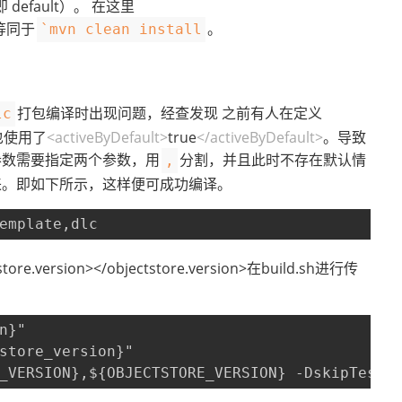
即 default）。 在这里
等同于
。
`mvn clean install
打包编译时出现问题，经查发现 之前有人在定义
lc
时也使用了
<activeByDefault>
true
</activeByDefault>
。导致
参数需要指定两个参数，用
分割，并且此时不存在默认情
,
来。即如下所示，这样便可成功编译。
emplate,dlc
rsion></objectstore.version>在build.sh进行传
n}"
store_version}"
_VERSION},${OBJECTSTORE_VERSION} -DskipTests