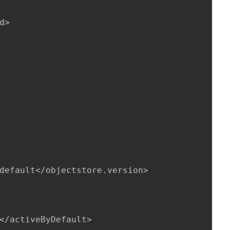
d>
default</objectstore.version>
</activeByDefault>