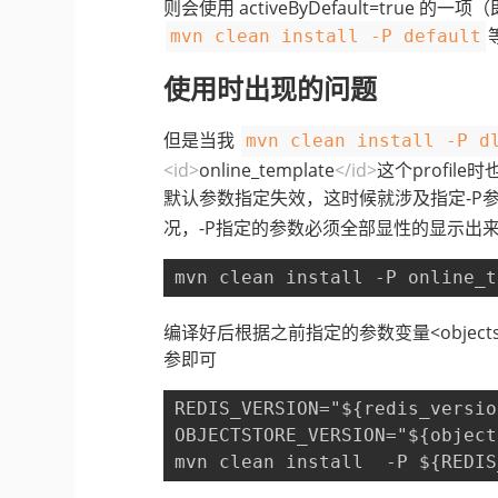
则会使用 activeByDefault=true 的一项（
mvn clean install -P default
使用时出现的问题
但是当我
mvn clean install -P d
<id>
online_template
</id>
这个profile
默认参数指定失效，这时候就涉及指定-P
况，-P指定的参数必须全部显性的显示出
mvn clean install -P online_t
编译好后根据之前指定的参数变量<objectstore.ve
参即可
REDIS_VERSION="${redis_versio
OBJECTSTORE_VERSION="${object
mvn clean install  -P ${REDIS