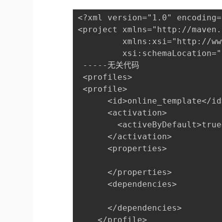
<?xml version="1.0" encoding=
<project xmlns="http://maven.
         xmlns:xsi="http://ww
         xsi:schemaLocation="
 -----无关代码
 <profiles>
 <profile>
      <id>online_template</id
      <activation>
        <activeByDefault>true
      </activation>
      <properties>
      </properties>
      <dependencies>
      </dependencies>
    </profile>