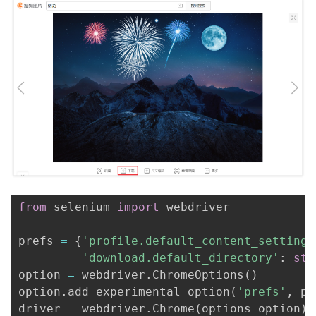
from
 selenium 
import
 webdriver 

prefs 
=
{
'profile.default_content_settings
'download.default_directory'
:
str
option 
=
 webdriver
.
ChromeOptions
(
)
option
.
add_experimental_option
(
'prefs'
,
 pr
driver 
=
 webdriver
.
Chrome
(
options
=
option
)