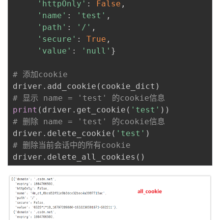
'httpOnly'
:
False
,
'name'
:
'test'
,
'path'
:
'/'
,
'secure'
:
True
,
'value'
:
'null'
}
# 添加cookie
driver
.
add_cookie
(
cookie_dict
)
# 显示 name = 'test' 的cookie信息
print
(
driver
.
get_cookie
(
'test'
)
)
# 删除 name = 'test' 的cookie信息
driver
.
delete_cookie
(
'test'
)
# 删除当前会话中的所有cookie
driver
.
delete_all_cookies
(
)