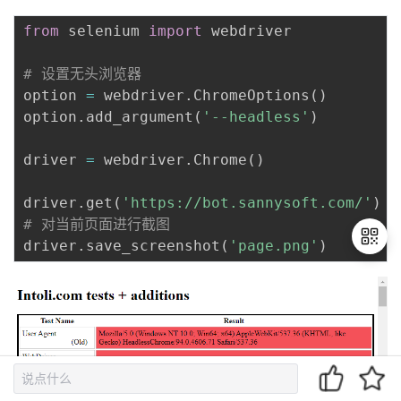
from
 selenium 
import
 webdriver

# 设置无头浏览器
option 
=
 webdriver
.
ChromeOptions
(
)
option
.
add_argument
(
'--headless'
)
driver 
=
 webdriver
.
Chrome
(
)
driver
.
get
(
'https://bot.sannysoft.com/'
)
# 对当前页面进行截图
driver
.
save_screenshot
(
'page.png'
)
退
出
登
录