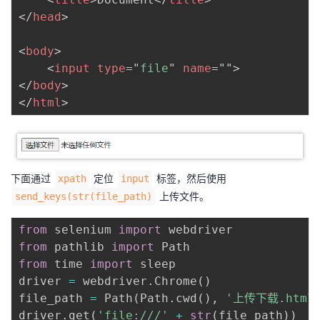
</
head
>
<
body
>
<
input
type
=
"
file
"
name
=
"
"
>
</
body
>
</
html
>
下面通过
定位
标签，然后使用
xpath
input
上传文件。
send_keys(str(file_path)
from
 selenium 
import
from
 pathlib 
import
from
 time 
import
 sleep

driver 
=
 webdriver
.
Chrome
(
)
file_path 
=
 Path
(
Path
.
cwd
(
)
,
'上传下载.html
driver
.
get
(
'file:///'
+
str
(
file_path
)
)