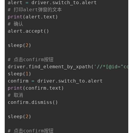
alert 
=
 driver
.
switch_to
.
# 打印alert弹窗的文本
print
(
alert
.
text
)
# 确认
alert
.
accept
(
)
sleep
(
2
)
# 点击confirm按钮
driver
.
find_element_by_xpath
(
'//*[@id="con
sleep
(
1
)
confirm 
=
 driver
.
switch_to
.
print
(
confirm
.
text
)
# 取消
confirm
.
dismiss
(
)
sleep
(
2
)
# 点击confirm按钮