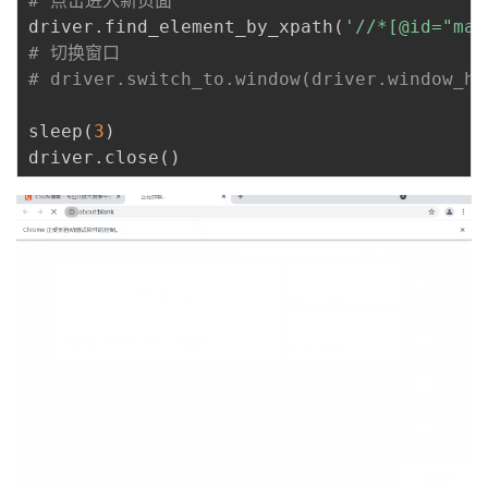
# 点击进入新页面
driver
.
find_element_by_xpath
(
'//*[@id="mai
# 切换窗口
# driver.switch_to.window(driver.window_ha
sleep
(
3
)
driver
.
close
(
)