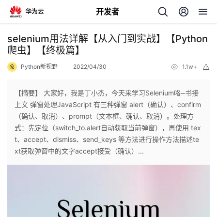
开发者
返
selenium用法详解【从入门到实战】【Python
回
爬虫】【终极篇】
Python新视野
2022/04/30
1.1w+
举
报
【摘要】 大家好，我是丁小杰，今天来学习Selenium咯~书接
上文 弹窗处理JavaScript 有三种弹窗 alert（确认）、confirm
个
（确认、取消）、prompt（文本框、确认、取消）。处理方
式：先定位（switch_to.alert自动获取当前弹窗），再使用 tex
我
人
t、accept、dismiss、send_keys 等方法进行操作方法描述te
xt获取弹窗中的文字accept接受（确认）...
的
主
开
页
发