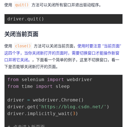
使用
方法可以关闭所有窗口并退出驱动程序。
quit()
driver
.
quit
(
)
关闭当前页面
使用
方法可以关闭当前页面，
使用时要注意 “当前页面”
close()
这四个字，当你关闭新打开的页面时，需要切换窗口才能操作新窗
口并将它关闭。
，下面看一个简单的例子，这里不切换窗口，看一
下是否能够关闭新打开的页面。
from
 selenium 
import
from
 time 
import
 sleep

driver 
=
 webdriver
.
Chrome
(
)
driver
.
get
(
'https://blog.csdn.net/'
)
driver
.
implicitly_wait
(
3
)