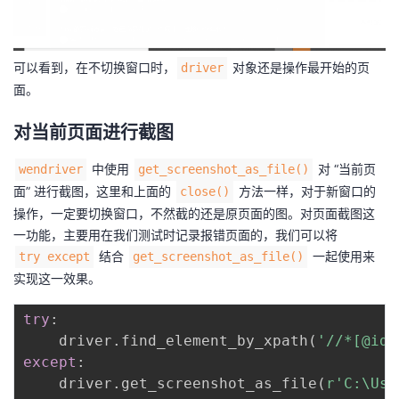
可以看到，在不切换窗口时，
对象还是操作最开始的页
driver
面。
对当前页面进行截图
中使用
对 “当前页
wendriver
get_screenshot_as_file()
面” 进行截图，这里和上面的
方法一样，对于新窗口的
close()
操作，一定要切换窗口，不然截的还是原页面的图。对页面截图这
一功能，主要用在我们测试时记录报错页面的，我们可以将
结合
一起使用来
try except
get_screenshot_as_file()
实现这一效果。
try
:
    driver
.
find_element_by_xpath
(
'//*[@id=
except
:
    driver
.
get_screenshot_as_file
(
r'C:\Use