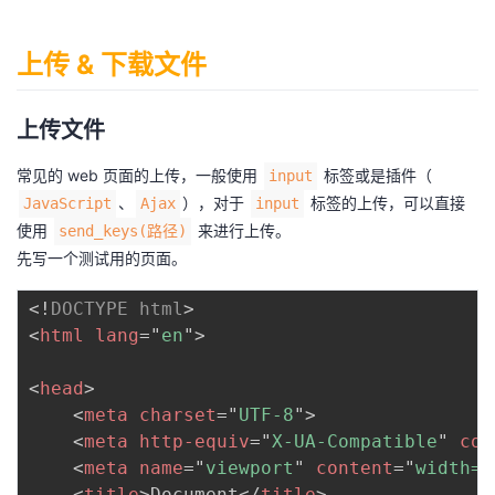
上传 & 下载文件
上传文件
常见的 web 页面的上传，一般使用
标签或是插件（
input
、
），对于
标签的上传，可以直接
JavaScript
Ajax
input
使用
来进行上传。
send_keys(路径)
先写一个测试用的页面。
<!
DOCTYPE
html
>
<
html
lang
=
"
en
"
>
<
head
>
<
meta
charset
=
"
UTF-8
"
>
<
meta
http-equiv
=
"
X-UA-Compatible
"
con
<
meta
name
=
"
viewport
"
content
=
"
width=d
<
title
>
Document
</
title
>