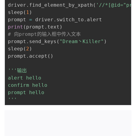
driver
.
find_element_by_xpath
(
'//*[@id="pro
sleep
(
1
)
prompt 
=
 driver
.
switch_to
.
print
(
prompt
.
text
)
# 向prompt的输入框中传入文本
prompt
.
send_keys
(
"Dream丶Killer"
)
sleep
(
2
)
prompt
.
accept
(
)
'''输出

alert hello

confirm hello

prompt hello

'''