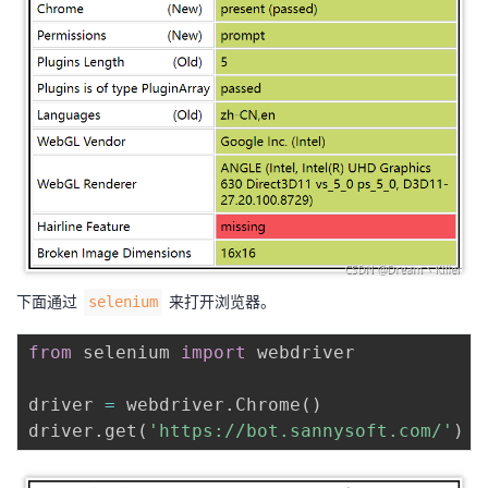
下面通过
来打开浏览器。
selenium
from
 selenium 
import
 webdriver

driver 
=
 webdriver
.
Chrome
(
)
driver
.
get
(
'https://bot.sannysoft.com/'
)