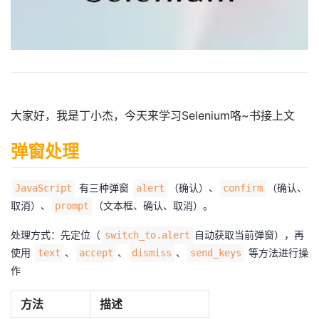
者
我
的
我
大家好，我是丁小杰，今天来学习Selenium咯~书接上文
博
的
我
弹窗处理
客
论
的
我
有三种弹窗
（确认）、
（确认、
JavaScript
alert
confirm
坛
圈
的
我
取消）、
（文本框、确认、取消）。
prompt
子
直
的
我
处理方式：先定位（
自动获取当前弹窗），再
switch_to.alert
使用
、
、
、
等方法进行操
text
accept
dismiss
send_keys
我
播
活
的
作
我
动
关
的
方法
描述