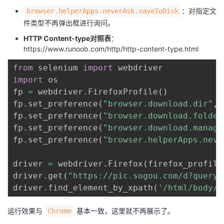
：对指定文
browser.helperApps.neverAsk.saveToDisk
件类型不再弹出框进行询问。
HTTP Content-type对照表
：
https://www.runoob.com/http/http-content-type.html
from
 selenium 
import
import
 os

fp 
=
 webdriver
.
FirefoxProfile
(
)
fp
.
set_preference
(
"browser.download.dir"
,
o
fp
.
set_preference
(
"browser.download.folder
fp
.
set_preference
(
"browser.download.manage
fp
.
set_preference
(
"browser.helperApps.neve
driver 
=
 webdriver
.
Firefox
(
firefox_profile
driver
.
get
(
"https://pic.sogou.com/d?query=
driver
.
find_element_by_xpath
(
'/html/body/d
运行效果与
基本一致，这里就不再展示了。
Chrome