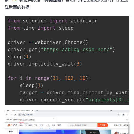
载后面的数据。
from
 selenium 
import
from
 time 
import
 sleep

driver 
=
 webdriver
.
Chrome
(
)
driver
.
get
(
"https://blog.csdn.net/"
)
sleep
(
1
)
driver
.
implicitly_wait
(
3
)
for
 i 
in
range
(
31
,
102
,
10
)
:
    sleep
(
1
)
    target 
=
 driver
.
find_element_by_xpath
(
    driver
.
execute_script
(
"arguments[0].sc