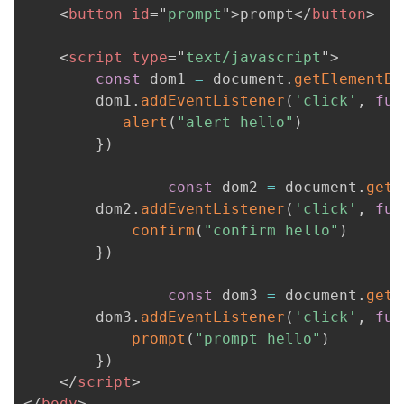
持
建
证
实
的
<
button
id
=
"
prompt
"
>
prompt
</
button
>
议
验
收
<
script
type
=
"
text/javascript
"
>
const
 dom1 
=
 document
.
getElementBy
藏
        dom1
.
addEventListener
(
'click'
,
fun
alert
(
"alert hello"
)
}
)
const
 dom2 
=
 document
.
getE
        dom2
.
addEventListener
(
'click'
,
fun
confirm
(
"confirm hello"
)
}
)
const
 dom3 
=
 document
.
getE
        dom3
.
addEventListener
(
'click'
,
fun
prompt
(
"prompt hello"
)
}
)
</
script
>
</
body
>