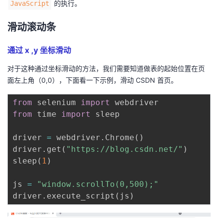
的执行。
JavaScript
滑动滚动条
通过 x ,y 坐标滑动
对于这种通过坐标滑动的方法，我们需要知道做表的起始位置在页
面左上角（0,0），下面看一下示例，滑动 CSDN 首页。
from
 selenium 
import
from
 time 
import
 sleep

driver 
=
 webdriver
.
Chrome
(
)
driver
.
get
(
"https://blog.csdn.net/"
)
sleep
(
1
)
js 
=
"window.scrollTo(0,500);"
driver
.
execute_script
(
js
)