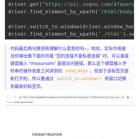
driver
.
get
(
"https://pic.sogou.com/d?query=
driver
.
find_element_by_xpath
(
'/html/body/d
driver
.
switch_to
.
window
(
driver
.
window_hand
driver
.
find_element_by_xpath
(
'./html'
)
.
sen
代码最后两句猜测有理解什么意思的吗~，哈哈，实际作用是
当你弹出像下面的页面 “您的连接不是私密连接” 时，可以直接
键盘输入 “thisisunsafe” 直接访问链接。那么这个键盘输入字
符串的操作就是之间讲到的
，但由于该标签页是
send_keys
新打开的，所以要通过
将窗口切换
switch_to.window()
到最新的标签页。