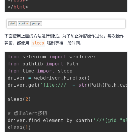
</
html
>
下面使用上面的方法进行测试。为了防止弹窗操作过快，每次操作
弹窗，都使用
强制等待一段时间。
sleep
from
 selenium 
import
from
 pathlib 
import
from
 time 
import
 sleep

driver 
=
 webdriver
.
Firefox
(
)
driver
.
get
(
'file:///'
+
str
(
Path
(
Path
.
cwd
(
sleep
(
2
)
# 点击alert按钮
driver
.
find_element_by_xpath
(
'//*[@id="ale
sleep
(
1
)