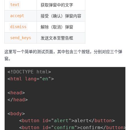
text
获取弹窗中的文字
我
注
的
开
accept
接受（确认）弹窗内容
的
Programs
发
dismiss
解除（取消）弹窗
支
者
send_keys
发送文本至警告框
持
学
这里写一个简单的测试页面，其中包含三个按钮，分别对应三个弹
窗。
我
堂
<!
DOCTYPE
html
>
的
我
我
<
html
lang
=
"
en
"
>
技
的
的
我
<
head
>
</
head
>
术
云
课
的
我
<
body
>
支
声
程
认
的
我
<
button
id
=
"
alert
"
>
alert
</
button
>
<
button
id
=
"
confirm
"
>
confirm
</
button
>