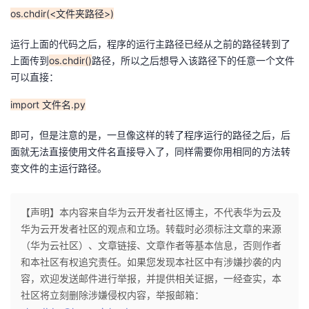
os.chdir(<文件夹路径>)
者
运行上面的代码之后，程序的运行主路径已经从之前的路径转到了
我
上面传到
os.chdir()
路径，所以之后想导入该路径下的任意一个文件
可以直接：
的
我
import 文件名.py
博
的
我
即可，但是注意的是，一旦像这样的转了程序运行的路径之后，后
面就无法直接使用文件名直接导入了，同样需要你用相同的方法转
客
论
的
我
变文件的主运行路径。
坛
圈
的
我
【声明】本内容来自华为云开发者社区博主，不代表华为云及
子
直
的
我
华为云开发者社区的观点和立场。转载时必须标注文章的来源
（华为云社区）、文章链接、文章作者等基本信息，否则作者
我
播
活
的
和本社区有权追究责任。如果您发现本社区中有涉嫌抄袭的内
容，欢迎发送邮件进行举报，并提供相关证据，一经查实，本
我
动
关
的
社区将立刻删除涉嫌侵权内容，举报邮箱：