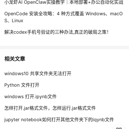
小龙虾AI OpenClaw实操教学｜本地部署+办公自动化实战
持
建
证
实
的
OpenCode 安装全攻略：4 种方式覆盖 Windows、macO
议
验
收
S、Linux
藏
解决codex手机号验证的三种办法,真正的破局之策！
相关文章
windows10 共享文件夹无法打开
Python 文件打开
windows 打开.ipynb文件
怎样打开.jar格式文件，怎样运行.jar格式文件
jupyter notebook如何打开其他文件夹下的iqynb文件