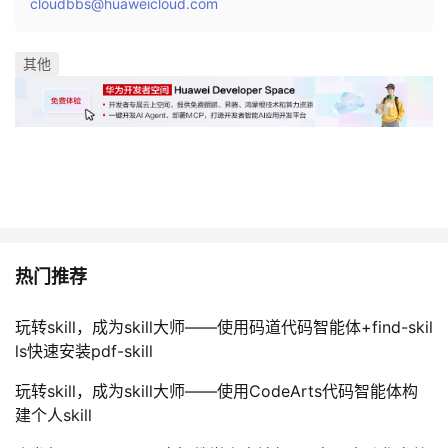
cloudbbs@huaweicloud.com
我
注
的
开
其他
的
Programs
发
支
者
持
学
我
堂
的
我
我
热门推荐
技
的
的
我
玩转skill，成为skill大师——使用码道代码智能体+find-skil
ls快速安装pdf-skill
术
云
课
的
我
玩转skill，成为skill大师——使用CodeArts代码智能体构
支
声
程
认
的
我
建个人skill