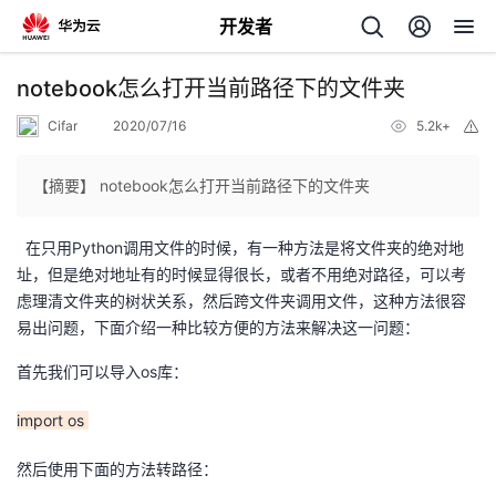
开发者
返
notebook怎么打开当前路径下的文件夹
回
Cifar
2020/07/16
5.2k+
举
报
【摘要】 notebook怎么打开当前路径下的文件夹
在只用Python调用文件的时候，有一种方法是将文件夹的绝对地
个
址，但是绝对地址有的时候显得很长，或者不用绝对路径，可以考
虑理清文件夹的树状关系，然后跨文件夹调用文件，这种方法很容
我
人
易出问题，下面介绍一种比较方便的方法来解决这一问题：
的
首先我们可以导入os库：
主
import os
开
页
然后使用下面的方法转路径：
发