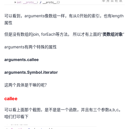
我
注
的
开
可以看到，arguments像数组一样，有从0开始的索引，也有length
的
Programs
发
属性
支
但是没有数组的join, forEach等方法。 所以才有上面的”
类数组对象
“
者
arguments有两个特殊的属性
持
学
arguments.callee
我
堂
arguments.Symbol.iterator
的
我
我
这两个具体是干嘛的呢？
技
的
的
我
callee
术
云
课
的
我
可以看上面那个截图，是不是是一个函数，并且有三个参数a,b,c。
咱们打印看下
支
声
程
认
的
我