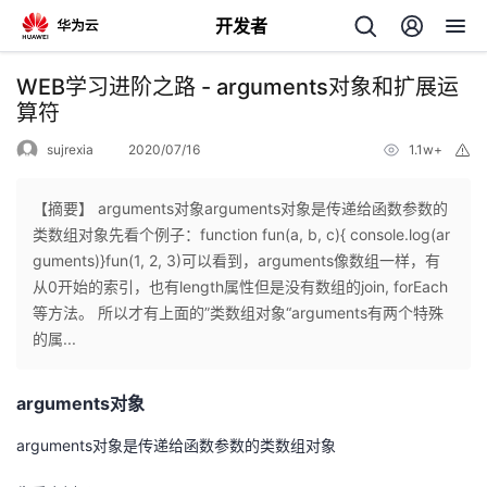
开发者
返
WEB学习进阶之路 - arguments对象和扩展运
回
算符
sujrexia
2020/07/16
1.1w+
举
报
【摘要】 arguments对象arguments对象是传递给函数参数的
类数组对象先看个例子：function fun(a, b, c){ console.log(ar
个
guments)}fun(1, 2, 3)可以看到，arguments像数组一样，有
从0开始的索引，也有length属性但是没有数组的join, forEach
我
人
等方法。 所以才有上面的”类数组对象“arguments有两个特殊
的属...
的
主
arguments对象
开
页
arguments对象是传递给函数参数的类数组对象
发