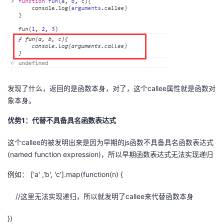
持
建
证
实
的
议
验
收
藏
发现了什么，返回的是函数本身，对了，这个callee属性就是函数对
象本身。
优势1：代替不具备具名函数表达式
这个callee的被发明出来是因为早期的js函数不具备具名函数表达式
(named function expression)，所以早期函数表达式无法实现递归
例如： ['a' ,'b', 'c'].map(function(n) {
//这里无法实现递归，所以就发明了callee来代替函数本身
})