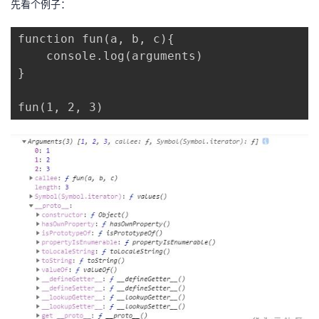
先看个例子：
者
function fun(a, b, c){

    console.log(arguments)

我
}

的
我
fun(1, 2, 3)
博
的
我
客
论
的
我
坛
圈
的
我
子
直
的
我
我
播
活
的
我
动
关
的