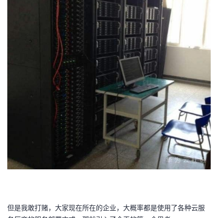
我
注
的
开
的
Programs
发
支
者
持
学
我
堂
的
我
我
技
的
的
我
术
云
课
的
我
支
声
程
认
的
我
但是我敢打赌，大家现在所在的企业，大概率都是使用了各种云服