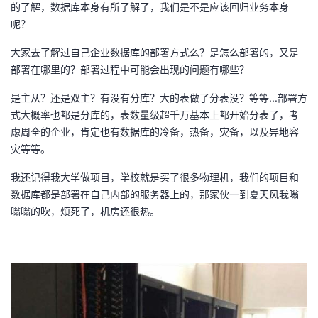
的了解，数据库本身有所了解了，我们是不是应该回归业务本身
呢？
者
大家去了解过自己企业数据库的部署方式么？是怎么部署的，又是
我
部署在哪里的？部署过程中可能会出现的问题有哪些？
的
我
是主从？还是双主？有没有分库？大的表做了分表没？等等...部署方
式大概率也都是分库的，表数量级超千万基本上都开始分表了，考
博
的
我
虑周全的企业，肯定也有数据库的冷备，热备，灾备，以及异地容
灾等等。
客
论
的
我
我还记得我大学做项目，学校就是买了很多物理机，我们的项目和
数据库都是部署在自己内部的服务器上的，那家伙一到夏天风我嗡
坛
圈
的
我
嗡嗡的吹，烦死了，机房还很热。
子
直
的
我
我
播
活
的
我
动
关
的