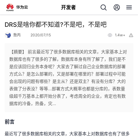
开发者
返
DRS是啥你都不知道?不是吧，不是吧
回
敖丙
2020/07/15
1.4w+
举
报
【摘要】 前言最近写了很多数据库相关的文章，大家基本上对
数据库也有了很多的了解，数据库本身有所了解了，我们是不
是应该回归业务本身呢？大家去了解过自己企业数据库的部署
个
方式么？是怎么部署的，又是部署在哪里的？部署过程中可能
会出现的问题有哪些？是主从？还是双主？有没有分库？大的
我
人
表做了分表没？等等...部署方式大概率也都是分库的，表数量
级超千万基本上都开始分表了，考虑周全的企业，肯定也有数
的
主
据库的冷备，热备，灾...
开
页
前言
发
最近写了很多数据库相关的文章，大家基本上对数据库也有了很多