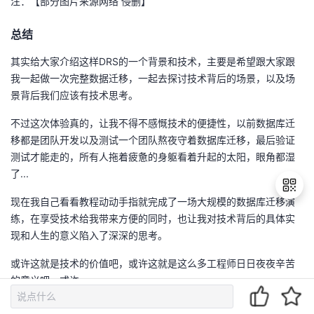
注：【部分图片来源网络 侵删】
总结
其实给大家介绍这样DRS的一个背景和技术，主要是希望跟大家跟
我一起做一次完整数据迁移，一起去探讨技术背后的场景，以及场
景背后我们应该有技术思考。
不过这次体验真的，让我不得不感慨技术的便捷性，以前数据库迁
移都是团队开发以及测试一个团队熬夜守着数据库迁移，最后验证
测试才能走的，所有人拖着疲惫的身躯看着升起的太阳，眼角都湿
了...
现在我自己看看教程动动手指就完成了一场大规模的数据库迁移演
练，在享受技术给我带来方便的同时，也让我对技术背后的具体实
现和人生的意义陷入了深深的思考。
退
出
或许这就是技术的价值吧，或许这就是这么多工程师日日夜夜辛苦
登
的意义吧，或许...
录
我是敖丙，你知道的越多，你不知道的越多，我们下期见！