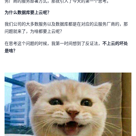
务厂商的服务部署方式，那就引入了今天的第一个思考。
持
建
证
实
的
为什么数据库要上云呢？
议
验
收
我们公司的大多数服务以及数据库都是在对应的云服务厂商的，那
问题就来了，为啥都要上云呢？
藏
在思考这个问题的时候，我第一时间想到了反证法，
不上云的坏处
是啥？