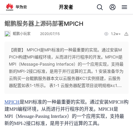
开发者
返
鲲鹏服务器上源码部署MPICH
回
鲲鹏小玩家
2020/07/15
1.2w+
举
报
【摘要】 MPICH是MPI标准的一种最重要的实现。通过安装M
PICH构建MPI编程环境，从而进行并行程序的开发。MPICH是
MPI（Message-Passing Interface）的一个应用实现，支持最
个
新的MPI-2接口标准，是用于并行运算的工具。1 安装准备华为
云购买一台鲲鹏服务器本文以云服务器KC1实例搭建，云服务
我
人
器配置如表1-1所示。 表1-1 云服务器配置项目说明规格kc1....
的
主
MPICH
是MPI标准的一种最重要的实现。通过安装MPICH构
建MPI编程环境，从而进行并行程序的开发。MPICH是
开
页
MPI（Message-Passing Interface）的一个应用实现，支持最
新的MPI-2接口标准，是用于并行运算的工具。
发