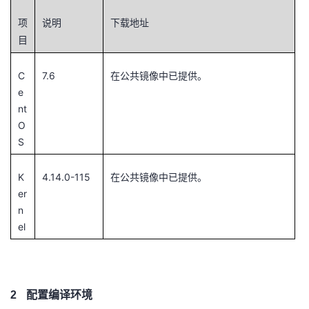
我
注
的
开
项
说明
下载地址
目
的
Programs
发
C
7.6
在公共镜像中已提供。
支
者
e
nt
持
学
O
S
我
堂
K
4.14.0-115
在公共镜像中已提供。
的
我
我
er
n
技
的
的
我
el
术
云
课
的
我
支
声
程
认
的
我
2
配置编译环境