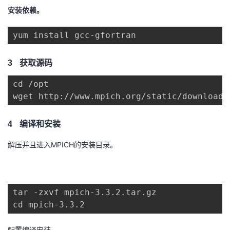
持
建
证
实
的
安装依赖。
议
验
收
yum install gcc-gfortran
藏
3
获取源码
cd /opt

wget http://www.mpich.org/static/downloads
4
编译和安装
MPICH
解压并且进入
的安装目录。
tar -zxvf mpich-3.3.2.tar.gz

cd mpich-3.3.2