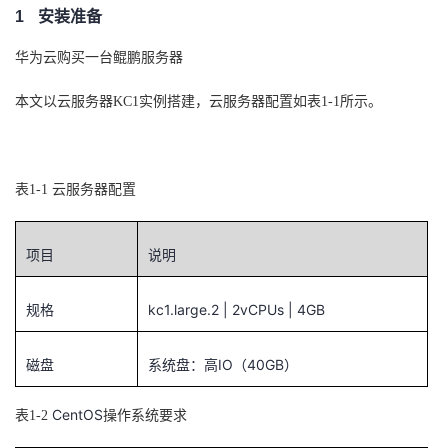
1
安装准备
者
华为云购买一台鲲鹏服务器
我
本文以云服务器
KC1
实例搭建，云服务器配置如表
1-1
所示。
的
我
博
的
我
表
1-1
云服务器配置
客
论
的
我
项目
说明
坛
圈
的
我
kc1.large.2 | 2vCPUs | 4GB
规格
子
直
的
我
IO
40GB
磁盘
系统盘：高
（
）
我
播
活
的
CentOS
表
1-2
操作系统要求
我
动
关
的