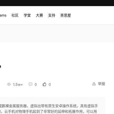
rams
社区
学堂
大赛
支持
茶思屋
？
举报
1.5w+
0
0
鲲鹏裸金属服务器，虚拟出带有原生安卓操作系统，具有虚拟手
用，云手机对物理手机起到了非常好的延伸和拓展作用，可以用