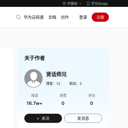
中国站
华为云App
华为云码道
文档
创作
登录
注册
关于作者
贤话师兄
博客：
13
粉丝：
2
阅读
获赞
评论
16.7w+
0
0
+ 关注
发消息