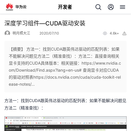
开发者
返
深度学习组件—CUDA驱动安装
回
明月照大江
2020/07/10
4.6k+
举
报
【摘要】 方法一：找到CUDA跟英伟达驱动的匹配列表：如果
不能解决问题见方法二（精准查找）：方法二：直接查询相关
显卡支持的CUDA具体版本：相关链接：https://www.nvidia.c
个
om/Download/Find.aspx?lang=en-us# 查询显卡对应CUDA
的驱动对照表https://docs.nvidia.com/cuda/cuda-toolkit-rel
我
人
ease-notes/...
的
主
方法一：
CUDA
找到
跟英伟达驱动的匹配列表：如果不能解决问题见
方法二（精准查找）：
开
页
发