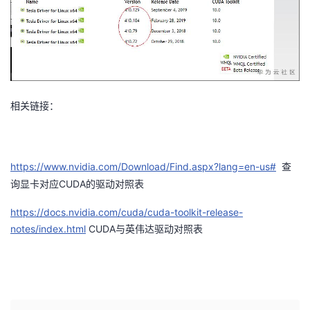
我
注
的
开
的
Programs
发
支
者
相关链接：
持
学
我
堂
https://www.nvidia.com/Download/Find.aspx?lang=en-us#
查
的
我
CUDA
我
询显卡对应
的驱动对照表
https://docs.nvidia.com/cuda/cuda-toolkit-release-
技
的
的
我
notes/index.html
CUDA
与英伟达驱动对照表
术
云
课
的
我
支
声
程
认
的
我