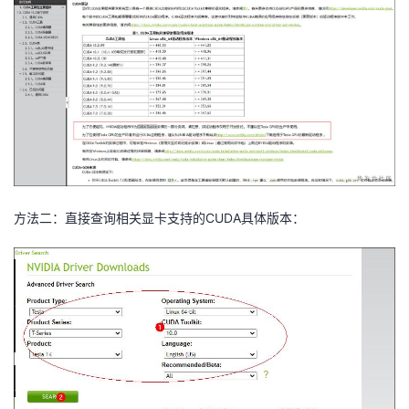
者
我
的
我
博
的
我
客
论
的
我
方法二：
CUDA具体
直接查询相关显卡支持的
版本：
坛
圈
的
我
子
直
的
我
我
播
活
的
我
动
关
的