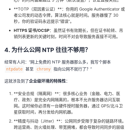
持
建
证
实
的
​**TOTP（双因素认证）**​：你用的 Google Authenticator 或
者公司发的动态令牌，算法核心就是时间。服务器慢了 30
议
验
收
秒，你的验证码永远提示“错误”。
HTTPS 证书/OCSP
​：虽然证书有效期长，但在证书轮转、吊
藏
销列表更新的关键时刻，时间不对会导致服务直接不可用。
4. 为什么公网 NTP 往往不够用？
经常有人问：“网上免费的 NTP 服务器那么多，我写个脚本
甚至
指向公网不就行了？”
ntpdate
chrony
这就涉及到了​
企业级环境的特殊性
​：
​**安全合规（隔离网）**​：很多核心业务（金融、电力、医
疗、政务）是完全内网隔离的，根本不允许服务器访问互联
网。这时候你必须有一台硬件授时服务器，通过 GPS/北斗卫
星获取时间，再分发给内网机器。
​**精度与抖动（Jitter）**​：公网同步受限于复杂的链路环境。
跨运营商、防火墙处理、带宽拥堵，都会导致时间同步的层级