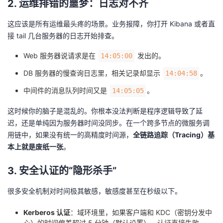
2. 运维排错的噩梦：日志对不齐
我
注
的
开
这应该是所有运维最头疼的场景。业务报障，你打开 Kibana 或者直
的
Programs
发
接 tail 几台服务器的日志开始排查。
Web 服务器说请求是在
发出的。
14:05:00
支
者
DB 服务器的慢查询日志里，相关记录却显示
。
14:04:58
持
学
中间件的消息队列时间又是
。
14:05:05
我
堂
这时候你的脑子是混乱的。你根本没法判断是程序逻辑导致了延
迟，还是单纯因为服务器时间没同步。在一个跨多节点的微服务调
的
我
我
用链中，如果没有统一的高精度时间源，​
全链路追踪（Tracing）基
本上就是废纸一张​
​。
技
的
的
我
3. 安全认证的“隐形杀手”
术
云
课
的
我
很多安全机制对时间极其敏感，敏感度甚至在秒级以下。
支
声
程
认
的
我
Kerberos 认证
​：域环境里，如果客户端和 KDC（密钥分发中
心）的时间偏差超过 5 分钟（默认设置），认证直接失败。