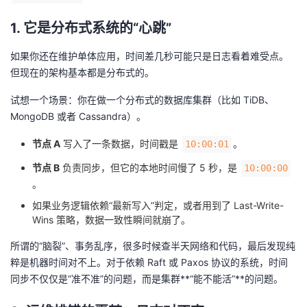
者
1. 它是分布式系统的“心跳”
如果你还在维护单体应用，时间差几秒可能只是日志看着难受点。
我
但现在的架构基本都是分布式的。
的
我
试想一个场景：你在做一个分布式的数据库集群（比如 TiDB、
MongoDB 或者 Cassandra）。
博
的
我
节点 A
写入了一条数据，时间戳是
。
10:00:01
客
论
的
我
节点 B
负责同步，但它的本地时间慢了 5 秒，是
10:00:00
。
坛
圈
的
我
如果业务逻辑依赖“最新写入”判定，或者用到了 Last-Write-
Wins 策略，数据一致性瞬间就崩了。
子
直
的
我
所谓的“脑裂”、事务乱序，很多时候查半天网络和代码，最后发现纯
我
播
活
的
粹是机器时间对不上。对于依赖 Raft 或 Paxos 协议的系统，时间
同步不仅仅是“准不准”的问题，而是集群**“能不能活”**的问题。
我
动
关
的