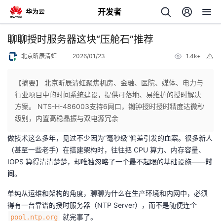
开发者
返
聊聊授时服务器这块“压舱石”推荐
回
北京昕辰清虹
2026/01/23
1.4k+
举
报
【摘要】 北京昕辰清虹聚焦机房、金融、医院、媒体、电力与
行业项目中的时间系统建设，提供可落地、易维护的授时解决
方案。 NTS-H-486003支持6网口，铷钟授时授时精度达微秒
个
级别，内置高稳晶振与双电源冗余
做技术这么多年，见过不少因为“毫秒级”偏差引发的血案。很多新人
我
人
（甚至一些老手）在搭建架构时，往往把 CPU 算力、内存容量、
IOPS 算得清清楚楚，却唯独忽略了一个最不起眼的基础设施——​
时
的
主
间
​。
开
页
单纯从运维和架构的角度，聊聊为什么在生产环境和内网中，必须
得有一台靠谱的授时服务器（NTP Server），而不是随便连个
发
就完事了。
pool.ntp.org