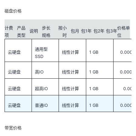
持
建
证
实
的
磁盘价格
议
验
收
计费
产品
步长
按小
价格单
说明
包月
包1年
包2年
包3年
藏
项
类型
规格
时
位
通用型
云硬盘
线性计算
1 GB
0.0009
SSD
云硬盘
高IO
线性计算
1 GB
0.0004
云硬盘
超高IO
线性计算
1 GB
0.001
云硬盘
普通IO
线性计算
1 GB
0.0004
带宽价格