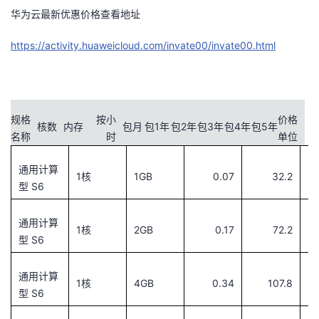
华为云最新优惠价格查看地址
者
https://activity.huaweicloud.com/invate00/invate00.html
我
的
我
规格
按小
价格
核数
内存
包月
包1年
包2年
包3年
包4年
包5年
博
的
我
名称
时
单位
客
论
的
我
通用计算
1核
1GB
0.07
32.2
型 S6
坛
圈
的
我
通用计算
1核
2GB
0.17
72.2
子
直
的
我
型 S6
我
播
活
的
通用计算
1核
4GB
0.34
107.8
型 S6
我
动
关
的