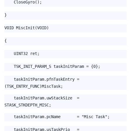
CloseGyro();
}
VOID MiscInit(VOID)
{
UINT32 ret;
TSK_INIT_PARAM_S taskInitParam = {0};
taskInitParam.pfnTaskEntry =
(TSK_ENTRY_FUNC)MiscTask;
taskInitParam.uwStackSize =
STASK_STKDEPTH_MISC;
taskInitParam.pcName = "Misc Task";
taskInitParam.usTaskPrio =