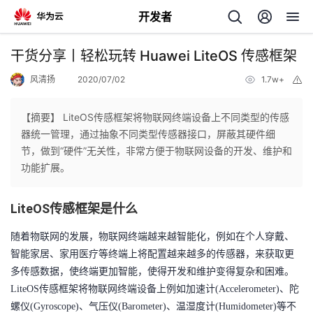
开发者
返
干货分享丨轻松玩转 Huawei LiteOS 传感框架
回
风清扬
2020/07/02
1.7w+
举
报
【摘要】 LiteOS传感框架将物联网终端设备上不同类型的传感
器统一管理，通过抽象不同类型传感器接口，屏蔽其硬件细
节，做到“硬件”无关性，非常方便于物联网设备的开发、维护和
个
功能扩展。
我
人
LiteOS传感框架是什么
的
主
随着物联网的发展，物联网终端越来越智能化，例如在个人穿戴、
智能家居、家用医疗等终端上将配置越来越多的传感器，来获取更
开
页
多传感数据，使终端更加智能，使得开发和维护变得复杂和困难。
LiteOS传感框架将物联网终端设备上例如加速计(Accelerometer)、陀
发
螺仪(Gyroscope)、气压仪(Barometer)、温湿度计(Humidometer)等不