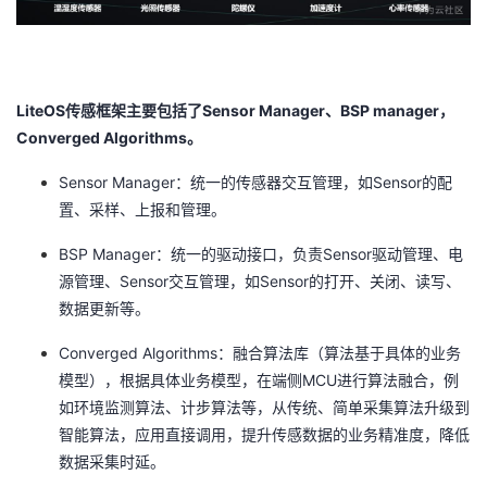
我
注
的
开
的
Programs
发
LiteOS
Sensor Manager
BSP manager
传感框架主要包括了
、
，
支
者
Converged Algorithms
。
持
Sensor Manager
Sensor
学
：统一的传感器交互管理，如
的配
置、采样、上报和管理。
我
堂
BSP Manager
Sensor
：统一的驱动接口，负责
驱动管理、电
Sensor
Sensor
源管理、
交互管理，如
的打开、关闭、读写、
的
我
我
数据更新等。
技
的
的
我
Converged Algorithms
：融合算法库（算法基于具体的业务
MCU
模型），根据具体业务模型，在端侧
进行算法融合，例
术
云
课
的
我
如环境监测算法、计步算法等，从传统、简单采集算法升级到
智能算法，应用直接调用，提升传感数据的业务精准度，降低
支
声
程
认
的
我
数据采集时延。