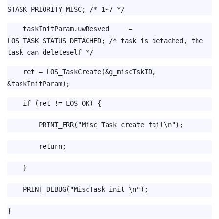
STASK_PRIORITY_MISC; /* 1~7 */
taskInitParam.uwResved =
LOS_TASK_STATUS_DETACHED; /* task is detached, the
task can deleteself */
ret = LOS_TaskCreate(&g_miscTskID,
&taskInitParam);
if (ret != LOS_OK) {
PRINT_ERR("Misc Task create fail\n");
return;
}
PRINT_DEBUG("MiscTask init \n");
}