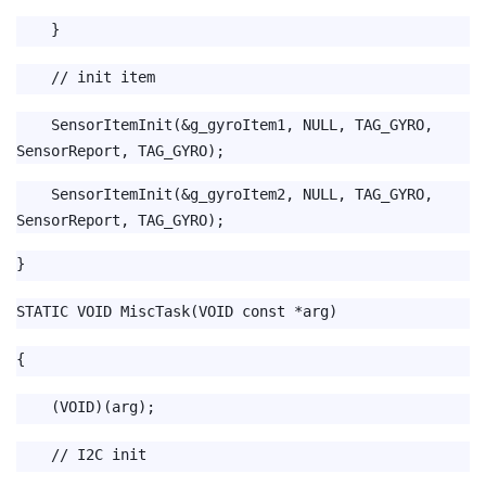
}
// init item
SensorItemInit(&g_gyroItem1, NULL, TAG_GYRO,
SensorReport, TAG_GYRO);
SensorItemInit(&g_gyroItem2, NULL, TAG_GYRO,
SensorReport, TAG_GYRO);
}
STATIC VOID MiscTask(VOID const *arg)
{
(VOID)(arg);
// I2C init