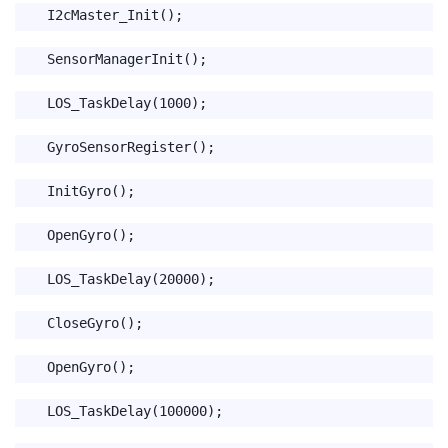
I2cMaster_Init();
SensorManagerInit();
LOS_TaskDelay(1000);
GyroSensorRegister();
InitGyro();
OpenGyro();
LOS_TaskDelay(20000);
CloseGyro();
OpenGyro();
LOS_TaskDelay(100000);