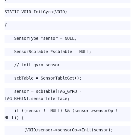
STATIC VOID InitGyro(VOID)
{
SensorType *sensor = NULL;
SensorScbTable *scbTable = NULL;
// init gyro sensor
scbTable = SensorTableGet();
sensor = scbTable[TAG_GYRO -
TAG_BEGIN].sensorInterface;
if ((sensor != NULL) && (sensor->sensorOp !=
NULL)) {
(VOID)sensor->sensorOp->Init(sensor);