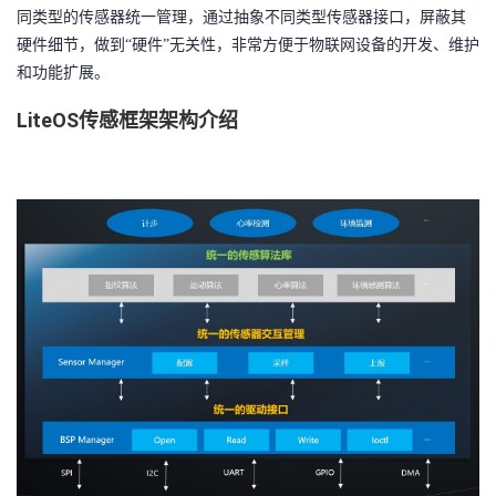
同类型的传感器统一管理，通过抽象不同类型传感器接口，屏蔽其
者
硬件细节，做到“硬件”无关性，非常方便于物联网设备的开发、维护
和功能扩展。
我
LiteOS传感框架架构介绍
的
我
博
的
我
客
论
的
我
坛
圈
的
我
子
直
的
我
我
播
活
的
我
动
关
的