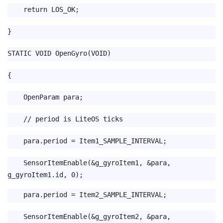
return LOS_OK;
}
STATIC VOID OpenGyro(VOID)
{
OpenParam para;
// period is LiteOS ticks
para.period = Item1_SAMPLE_INTERVAL;
SensorItemEnable(&g_gyroItem1, &para,
g_gyroItem1.id, 0);
para.period = Item2_SAMPLE_INTERVAL;
SensorItemEnable(&g_gyroItem2, &para,