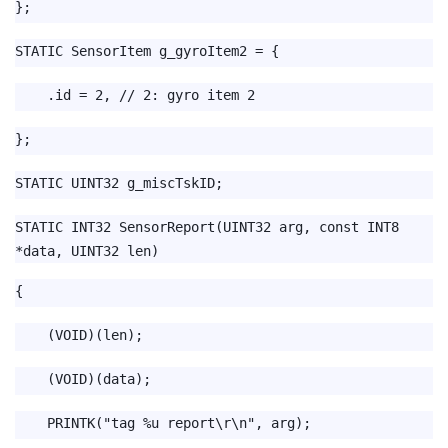
};
STATIC SensorItem g_gyroItem2 = {
.id = 2, // 2: gyro item 2
};
STATIC UINT32 g_miscTskID;
STATIC INT32 SensorReport(UINT32 arg, const INT8
*data, UINT32 len)
{
(VOID)(len);
(VOID)(data);
PRINTK("tag %u report\r\n", arg);