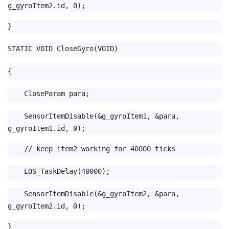
g_gyroItem2.id, 0);
}
STATIC VOID CloseGyro(VOID)
{
CloseParam para;
SensorItemDisable(&g_gyroItem1, &para,
g_gyroItem1.id, 0);
// keep item2 working for 40000 ticks
LOS_TaskDelay(40000);
SensorItemDisable(&g_gyroItem2, &para,
g_gyroItem2.id, 0);
}