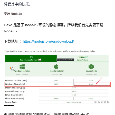
感受其中的快乐。
者
安装 NodeJs
我
Hexo 是基于 nodeJS 环境的静态博客，所以我们首先需要下载
NodeJS
的
我
下载地址 ：
https://nodejs.org/en/download/
博
的
我
客
论
的
我
坛
圈
的
我
子
直
的
我
我
播
活
的
我
动
关
的
根据电脑选择不同的安装格式，我这里选择的是 zip 包