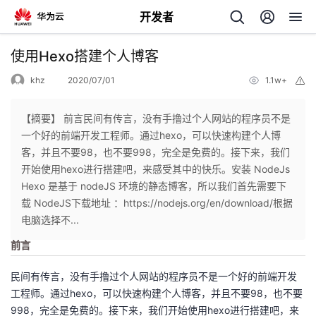
开发者
返
使用Hexo搭建个人博客
回
khz
2020/07/01
1.1w+
举
报
【摘要】 前言民间有传言，没有手撸过个人网站的程序员不是
一个好的前端开发工程师。通过hexo，可以快速构建个人博
客，并且不要98，也不要998，完全是免费的。接下来，我们
个
开始使用hexo进行搭建吧，来感受其中的快乐。安装 NodeJs
Hexo 是基于 nodeJS 环境的静态博客，所以我们首先需要下
我
人
载 NodeJS下载地址 ：https://nodejs.org/en/download/根据
电脑选择不...
的
主
前言
开
页
民间有传言，没有手撸过个人网站的程序员不是一个好的前端开发
工程师。通过hexo，可以快速构建个人博客，并且不要98，也不要
发
998，完全是免费的。接下来，我们开始使用hexo进行搭建吧，来