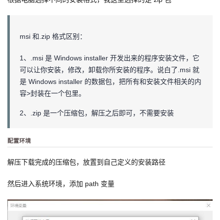
我
注
的
开
的
Programs
发
msi 和.zip 格式区别：
支
1、.msi 是 Windows installer 开发出来的程序安装文件，它
者
可以让你安装，修改，卸载你所安装的程序。说白了.msi 就
持
是 Windows installer 的数据包，把所有和安装文件相关的内
学
容>封装在一个包里。
我
堂
2、.zip 是一个压缩包，解压之后即可，不需要安装
的
我
我
配置环境
技
的
的
我
解压下载完成的压缩包，放置到自己定义的安装路径
术
云
课
的
我
然后进入系统环境，添加 path 变量
支
声
程
认
的
我