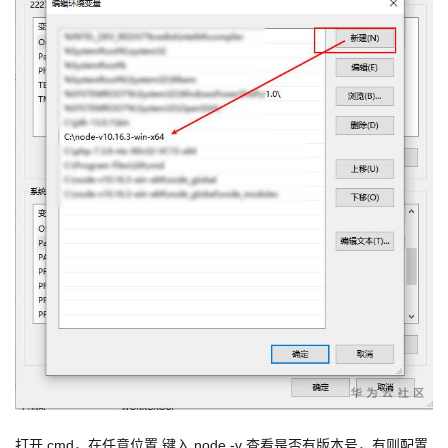
持
建
证
实
的
议
验
收
藏
打开 cmd，在任意位置 键入 node -v 查看是否有版本号，有则配置