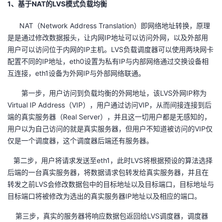
1、基于NAT的LVS模式负载均衡
者
NAT（Network Address Translation）即网络地址转换，原理
是是通过修改数据报头，让内网IP地址可以访问外网，以及外部用
我
用户可以访问位于内网的IP主机。LVS负载调度器可以使用两块网卡
配置不同的IP地址，eth0设置为私有IP与内部网络通过交换设备相
的
我
互连接，eth1设备为外网IP与外部网络联通。
博
的
我
第一步，用户访问到负载均衡的外网地址，该LVS外网IP称为
Virtual IP Address（VIP），用户通过访问VIP，从而间接连接到后
客
论
的
我
端的真实服务器（Real Server），并且这一切用户都是无感知的，
用户以为自己访问的就是真实服务器，但用户不知道被访问的VIP仅
坛
圈
的
我
仅是一个调度器，这个调度器后端还有服务器。
第二步，用户将请求发送至eth1，此时LVS将根据预设的算法选择
子
直
的
我
后端的一台真实服务器，将数据请求包转发给真实服务器，并且在
转发之前LVS会修改数据包中的目标地址以及目标端口，目标地址与
我
播
活
的
目标端口将被修改为选出的真实服务器IP地址以及相应的端口。
我
动
关
的
第三步，真实的服务器将响应数据包返回给LVS调度器，调度器