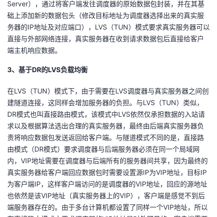
Server），通过将客户端发往调度器的原始数据包封装，并在其基
持
建
证
实
的
础上添加新的数据包头（修改目标地址为调度器选择出来的真实服
务器的IP地址及对应端口），LVS（TUN）模式要求真实服务器可以
议
验
收
直接与外部网络连接，真实服务器在收到请求数据包后直接给客户
端主机响应数据。
藏
3、基于DR的LVS负载均衡
在LVS（TUN）模式下，由于需要在LVS调度器与真实服务器之间创
建隧道连接，这同样会增加服务器的负担。与LVS（TUN）类似，
DR模式也叫直接路由模式，该模式中LVS依然仅承担数据的入站请
求以及根据算法选出合理的真实服务器，最终由后端真实服务器负
责将响应数据包发送返回给客户端。与隧道模式不同的是，直接路
由模式（DR模式）要求调度器与后端服务器必须在同一个局域网
内，VIP地址需要在调度器与后端所有的服务器间共享，因为最终的
真实服务器给客户端回应数据包时需要设置源IP为VIP地址，目标IP
为客户端IP，这样客户端访问的是调度器的VIP地址，回应的源地址
也依然是该VIP地址（真实服务器上的VIP），客户端是感觉不到后
端服务器存在的。由于多台计算机都设置了同样一个VIP地址，所以