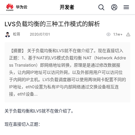
开发者
返
LVS负载均衡的三种工作模式的解析
回
松哥
2020/07/01
1.1w+
举
报
【摘要】 关于负载均衡和LVS就不在做介绍了。现在直接切入
正题：1、基于NAT的LVS模式负载均衡 NAT（Network Addre
ss Translation）即网络地址转换，原理是是通过修改数据报
个
头，让内网IP地址可以访问外网，以及外部用用户可以访问位
于内网的IP主机。LVS负载调度器可以使用两块网卡配置不同的
我
人
IP地址，eth0设置为私有IP与内部网络通过交换设备相互连
接，eth1设备...
的
主
关于负载均衡和LVS就不在做介绍了。
开
页
现在直接切入正题：
发