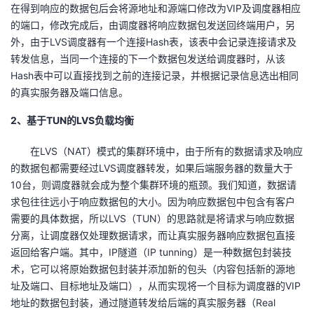
在得到响应的数据包后会将源地址和源端口修改为VIP及调度器相应
我
注
的
开
的端口，修改完成后，由调度器将响应数据包发送回终端用户，另
外，由于LVS调度器有一个连接Hash表，该表中会记录连接请求及
的
Programs
发
转发信息，当同一个连接的下一个数据包发送给调度器时，从该
Hash表中可以直接找到之前的连接记录，并根据记录信息选出相同
支
者
的真实服务器及端口信息。
持
学
2、基于TUN的LVS负载均衡
在LVS（NAT）模式的集群环境中，由于所有的数据请求及响应
我
堂
的数据包都需要经过LVS调度器转发，如果后端服务器的数量大于
10台，则调度器就会成为整个集群环境的瓶颈。我们知道，数据请
的
我
我
求包往往远小于响应数据包的大小。因为响应数据包中包含有客户
需要的具体数据，所以LVS（TUN）的思路就是将请求与响应数据
技
的
的
我
分离，让调度器仅处理数据请求，而让真实服务器响应数据包直接
返回给客户端。其中，IP隧道（IP tunning）是一种数据包封装技
术
云
课
的
我
术，它可以将原始数据包封装并添加新的包头（内容包括新的源地
址及端口、目标地址及端口），从而实现将一个目标为调度器的VIP
支
声
程
认
的
我
地址的数据包封装，通过隧道转发给后端的真实服务器（Real