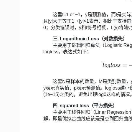
这里t=1 or −1，y是预测值，而t是
且|y|大于等于1（|y|>1表示：相比于支
0；分类错误时，y和t符号相反，L(y)将随
三. Logarithmic Loss（对数损失）
主要用于逻辑回归算法（Logistric Re
logloss。表达式如下：
这里N是样本的数量，M是类别数量，yij
y表示真实值，p表示预测值。loglos
(1e−15)之类的，避免出现log0这样的情况
四. squared loss（平方损失）
主要用于线性回归（Liner Regres
解，即最优拟合曲线应该是是点到回归曲