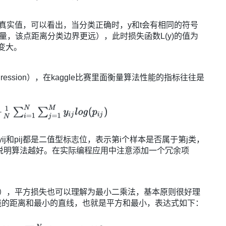
实际真实值，可以看出，当分类正确时，y和t会有相同的符号
持向量，该点距离分类边界更远），此时损失函数L(y)的值为
y变大。
gression），在kaggle比赛里面衡量算法性能的指标往往是
和pij都是二值型标志位，表示第i个样本是否属于第j类，
s越小说明算法越好。在实际编程应用中注意添加一个冗余项
。
sion），平方损失也可以理解为最小二乘法，基本原则很好理
线的距离和最小的直线，也就是平方和最小，表达式如下：