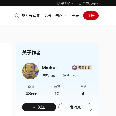
中国站
华为云App
华为云码道
文档
创作
登录
注册
关于作者
Micker
博客：
46
粉丝：
50
阅读
获赞
评论
48w+
10
4
+ 关注
发消息