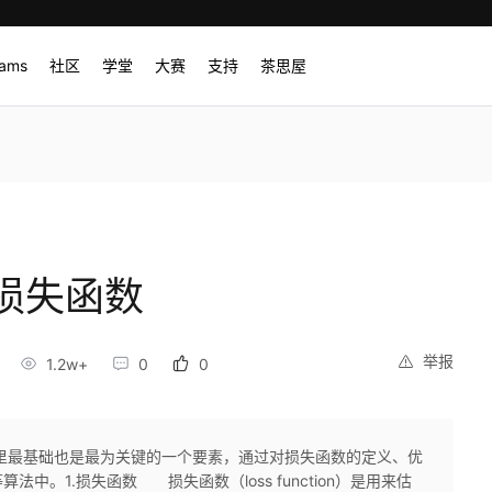
rams
社区
学堂
大赛
支持
茶思屋
损失函数
举报
1.2w+
0
0
里最基础也是最为关键的一个要素，通过对损失函数的定义、优
中。1.损失函数 损失函数（loss function）是用来估