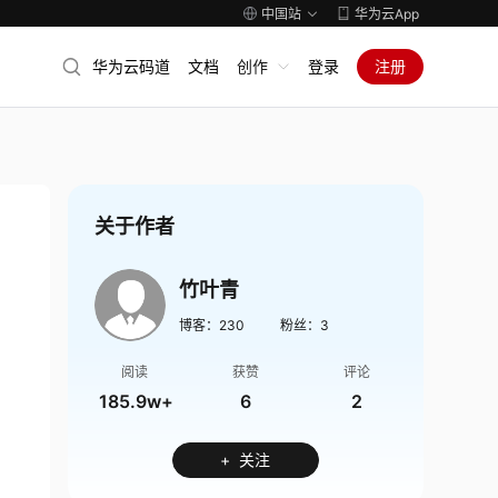
中国站
华为云App
华为云码道
文档
创作
登录
注册
关于作者
竹叶青
博客：
230
粉丝：
3
阅读
获赞
评论
185.9w+
6
2
+ 关注