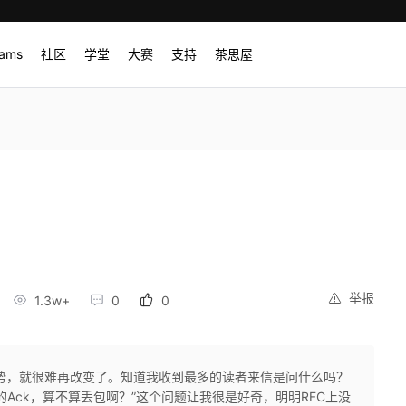
rams
社区
学堂
大赛
支持
茶思屋
举报
1.3w+
0
0
势，就很难再改变了。知道我收到最多的读者来信是问什么吗？
的Ack，算不算丢包啊？”这个问题让我很是好奇，明明RFC上没