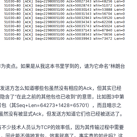
为卖点。如果是从我这本书里学到的，请为它命名“林朗台
那发送方怎么知道哪些包虽然没有相应的Ack，但其实已经
它隐含了“在此之前的其他包也已收到”的意思，比如图3中第
包（其Seq+Len=64273+1428=65701），而且暗示之
包虽然没有被显式Ack，但发送方知道它们也已经被送达了。
有不少技术人员认为TCP的效率低，因为其传输过程中需要
确认，因此能不停地发包，效率就高了。事实真的如此吗？这