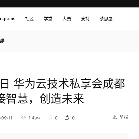
rograms
社区
学堂
大赛
支持
茶思屋
未来
3日 华为云技术私享会成都
联接智慧，创造未来
举报
:09:11
1.4w+
0
0