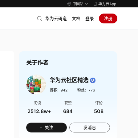
中国站
华为云App
华为云码道
文档
登录
注册
关于作者
华为云社区精选
博客：
942
粉丝：
776
阅读
获赞
评论
2512.8w+
684
508
+ 关注
发消息