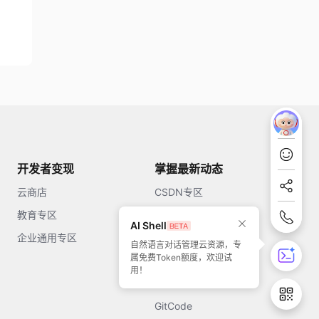
开发者变现
掌握最新动态
云商店
CSDN专区
教育专区
知乎
AI Shell
企业通用专区
开源中国
自然语言对话管理云资源，专
属免费Token额度，欢迎试
51CTO
用！
今日头条
GitCode