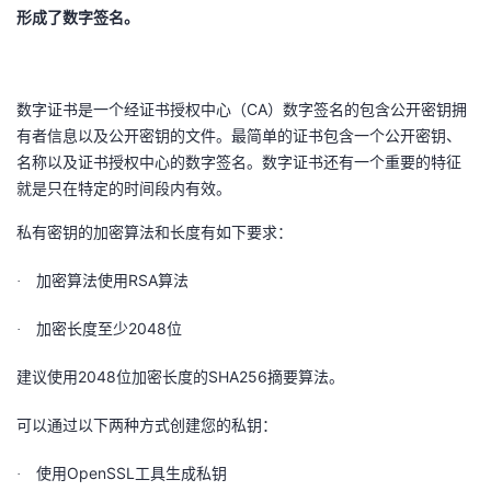
形成了数字签名。
我
注
的
开
的
Programs
发
数字证书是一个经证书授权中心（CA）数字签名的包含公开密钥拥
支
者
有者信息以及公开密钥的文件。最简单的证书包含一个公开密钥、
名称以及证书授权中心的数字签名。数字证书还有一个重要的特征
持
学
就是只在特定的时间段内有效。
私有密钥的加密算法和长度有如下要求：
我
堂
加密算法使用RSA算法
·
的
我
我
加密长度至少2048位
·
技
的
的
我
建议使用2048位加密长度的SHA256摘要算法。
术
云
课
的
我
可以通过以下两种方式创建您的私钥：
支
声
程
认
的
我
使用OpenSSL工具生成私钥
·