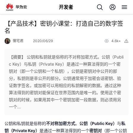
开发者
返
【产品技术】密钥小课堂：打造自己的数字签
回
名
懒宅君
2020/06/29
4.6k+
举
报
【摘要】 公钥和私钥就是俗称的不对称加密方式。公钥（Publi
c Key）与私钥（Private Key）是通过一种算法得到的一个密
个
钥对（即一个公钥和一个私钥），公钥是密钥对中公开的部
分，私钥则是非公开的部分。公钥通常用于加密会话密钥、验
我
人
证数字签名，或加密可以用相应的私钥解密的数据。通过这种
算法得到的密钥对能保证在世界范围内是唯一的。使用这个密
的
主
钥对的时候，如果用其中一个密钥加密一段数据，则必须用另
一个...
开
页
公钥和私钥就是俗称的
不对称加密方式
。
公钥（Public Key）
与
私
发
钥（Private Key）
是通过一种算法得到的一个
密钥对
（即一个公钥