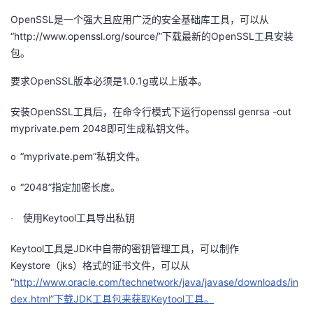
持
建
证
实
的
OpenSSL是一个强大且应用广泛的安全基础库工具，可以从
“http://www.openssl.org/source/”下载最新的OpenSSL工具安装
议
验
收
包。
藏
要求OpenSSL版本必须是1.0.1g或以上版本。
安装OpenSSL工具后，在命令行模式下运行openssl genrsa -out
myprivate.pem 2048即可生成私钥文件。
“myprivate.pem”私钥文件。
o
“2048”指定加密长度。
o
使用Keytool工具导出私钥
·
Keytool工具是JDK中自带的密钥管理工具，可以制作
Keystore（jks）格式的证书文件，可以从
“
http://www.oracle.com/technetwork/java/javase/downloads/in
dex.html”下载JDK工具包来获取Keytool工具。