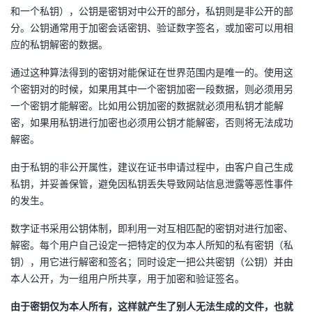
和一个私钥），公钥是密钥对中公开的部分，私钥则是非公开的部
者
分。公钥通常用于加密会话密钥、验证数字签名，或加密可以用相
应的私钥解密的数据。
我
通过这种算法得到的密钥对能保证在世界范围内是唯一的。使用这
个密钥对的时候，如果用其中一个密钥加密一段数据，则必须用另
的
我
一个密钥才能解密。比如用公钥加密的数据就必须用私钥才能解
密，如果用私钥进行加密也必须用公钥才能解密，否则将无法成功
博
的
我
解密。
客
论
的
我
由于私钥的非公开属性，建议在证书申请过程中，由客户自己生成
私钥，并妥善保管，避免因私钥丢失导致网站信息泄露等恶性事件
坛
圈
的
我
的发生。
子
直
的
我
数字证书采用公钥体制，即利用一对互相匹配的密钥对进行加密、
解密。每个用户自己设定一把特定的仅为本人所知的私有密钥（私
我
播
活
的
钥），用它进行解密和签名；同时设定一把公共密钥（公钥）并由
本人公开，为一组用户所共享，用于加密和验证签名。
我
动
关
的
由于密钥仅为本人所有，这样就产生了别人无法生成的文件，也就