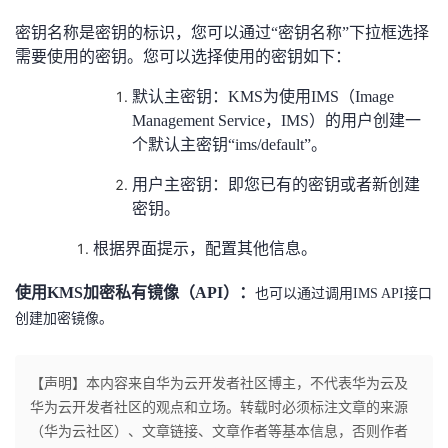
持
建
证
实
的
密钥名称是密钥的标识，您可以通过“密钥名称”下拉框选择
议
需要使用的密钥。您可以选择使用的密钥如下：
验
收
默认主密钥：KMS为使用IMS（Image
藏
Management Service，IMS）的用户创建一
个默认主密钥“ims/default”。
用户主密钥：即您已有的密钥或者新创建
密钥。
根据界面提示，配置其他信息。
使用KMS加密私有镜像（API）：
也可以通过调用IMS API接口
创建加密镜像。
【声明】本内容来自华为云开发者社区博主，不代表华为云及
华为云开发者社区的观点和立场。转载时必须标注文章的来源
（华为云社区）、文章链接、文章作者等基本信息，否则作者