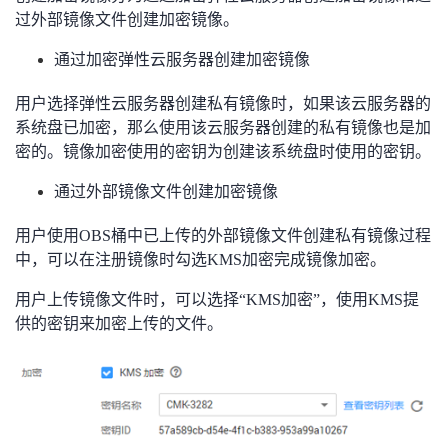
过外部镜像文件创建加密镜像。
我
注
的
开
通过加密弹性云服务器创建加密镜像
的
Programs
发
用户选择弹性云服务器创建私有镜像时，如果该云服务器的
支
者
系统盘已加密，那么使用该云服务器创建的私有镜像也是加
密的。镜像加密使用的密钥为创建该系统盘时使用的密钥。
持
学
通过外部镜像文件创建加密镜像
我
堂
用户使用OBS桶中已上传的外部镜像文件创建私有镜像过程
中，可以在注册镜像时勾选KMS加密完成镜像加密。
的
我
我
用户上传镜像文件时，可以选择“KMS加密”，使用KMS提
技
的
的
我
供的密钥来加密上传的文件。
术
云
课
的
我
支
声
程
认
的
我