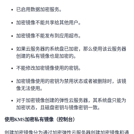
已启用数据加密服务。
者
加密镜像不能共享给其他用户。
我
加密镜像不能发布到应用超市。
的
我
如果云服务器的系统盘已加密，那么使用该云服务器
博
的
我
创建的私有镜像也是加密的。
客
论
的
我
不能修改加密镜像使用的密钥。
加密镜像使用的密钥为禁用状态或者被删除时，该镜
坛
圈
的
我
像无法使用。
子
直
的
我
对于加密镜像创建的弹性云服务器，其系统盘只能为
加密状态，且磁盘密钥与镜像密钥一致。
我
播
活
的
使用KMS加密私有镜像（控制台）
我
动
关
的
创建加密镜像分为通过加密弹性云服务器创建加密镜像和通