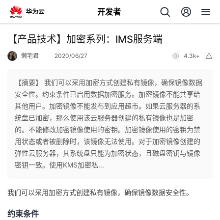
开发者
返
【产品技术】加密系列：IMS服务端
回
懒宅君
2020/06/27
4.3k+
举
报
【摘要】 我们可以采用加密方式创建私有镜像，确保镜像数据
安全性。约束条件已启用数据加密服务。加密镜像不能共享给
其他用户。加密镜像不能发布到应用超市。如果云服务器的系
个
统盘已加密，那么使用该云服务器创建的私有镜像也是加密
的。不能修改加密镜像使用的密钥。加密镜像使用的密钥为禁
我
人
用状态或者被删除时，该镜像无法使用。对于加密镜像创建的
弹性云服务器，其系统盘只能为加密状态，且磁盘密钥与镜像
的
主
密钥一致。使用KMS加密私...
开
页
我们
可以采用加密方式创建私有镜像，确保镜像数据安全性。
发
约束条件