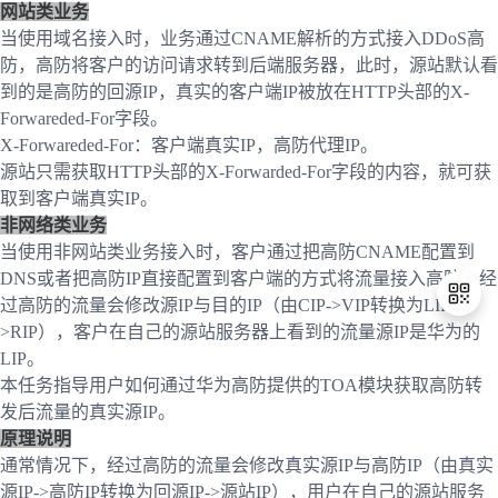
网站类业务
者
当使用域名接入时，业务通过CNAME解析的方式接入DDoS高
防，高防将客户的访问请求转到后端服务器，此时，源站默认看
到的是高防的回源IP，真实的客户端IP被放在HTTP头部的X-
我
Forwareded-For字段。
X-Forwareded-For
：客户端真实IP，高防代理IP。
的
我
源站只需获取HTTP头部的X-Forwarded-For字段的内容，就可获
取到客户端真实IP。
博
的
我
非网络类业务
当使用非网站类业务接入时，客户通过把高防CNAME配置到
客
论
的
我
DNS或者把高防IP直接配置到客户端的方式将流量接入高防，经
过高防的流量会修改源IP与目的IP（由CIP->VIP转换为LIP-
坛
圈
的
我
>RIP），客户在自己的源站服务器上看到的流量源IP是华为的
LIP。
子
直
的
我
退
本任务指导用户如何通过华为高防提供的TOA模块获取高防转
出
发后流量的真实源IP。
我
播
活
的
登
原理说明
录
通常情况下，经过高防的流量会修改真实源IP与高防IP（由真实
我
动
关
的
源IP->高防IP转换为回源IP->源站IP），用户在自己的源站服务