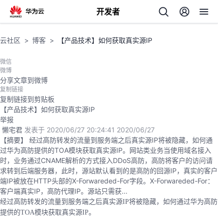
开发者
返
云社区
博客
【产品技术】如何获取真实源IP
回
微信
微博
分享文章到微博
复制链接
复制链接到剪贴板
【产品技术】如何获取真实源IP
个
举报
懒宅君
发表于 2020/06/27 20:24:41
2020/06/27
我
人
【摘要】 经过高防转发的流量到服务端之后真实源IP将被隐藏，如何通
过华为高防提供的TOA模块获取真实源IP。网站类业务当使用域名接入
时，业务通过CNAME解析的方式接入DDoS高防，高防将客户的访问请
的
主
求转到后端服务器，此时，源站默认看到的是高防的回源IP，真实的客户
端IP被放在HTTP头部的X-Forwareded-For字段。X-Forwareded-For：
开
页
客户端真实IP，高防代理IP。源站只需获...
经过高防转发的流量到服务端之后真实源IP将被隐藏，如何通过华为高防
发
提供的TOA模块获取真实源IP。