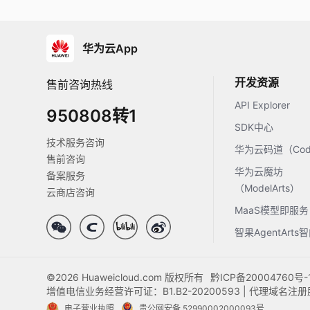
华为云App
开发资源
售前咨询热线
API Explorer
950808转1
SDK中心
技术服务咨询
华为云码道（Code
售前咨询
华为云魔坊
备案服务
（ModelArts）
云商店咨询
MaaS模型即服务
智果AgentArt
©2026 Huaweicloud.com 版权所有
黔ICP备20004760号-
增值电信业务经营许可证：B1.B2-20200593 | 代理域名
电子营业执照
贵公网安备 52990002000093号