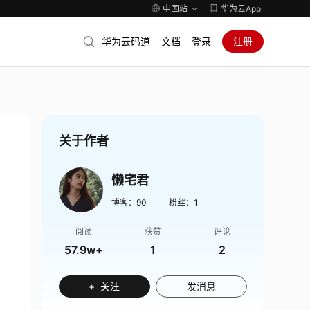
中国站
华为云App
华为云码道
文档
登录
注册
关于作者
懒宅君
博客：
90
粉丝：
1
阅读
获赞
评论
57.9w+
1
2
+ 关注
发消息