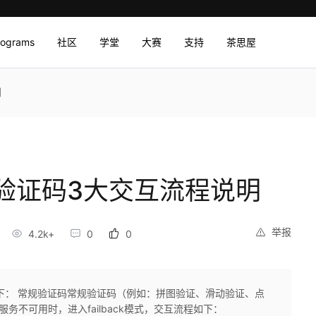
rograms
社区
学堂
大赛
支持
茶思屋
明
验证码3大交互流程说明
举报
4.2k+
0
0
下： 常规验证码常规验证码（例如：拼图验证、滑动验证、点
CS服务不可用时，进入failback模式，交互流程如下：