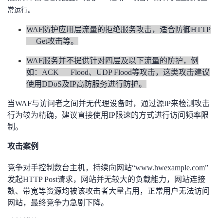
常运行。
者
WAF
防护应用层流量的拒绝服务攻击，适合防御HTTP
我
Get攻击等。
WAF
服务并不提供针对四层及以下流量的防护，例
的
我
如：ACK Flood、UDP Flood等攻击，这类攻击建议
使用DDoS及IP高防服务进行防护。
博
的
我
当WAF与访问者之间并无代理设备时，通过源IP来检测攻击
客
论
的
我
行为较为精确，建议直接使用IP限速的方式进行访问频率限
制。
坛
圈
的
我
攻击案例
子
直
的
我
竞争对手控制数台主机，持续向网站“www.hwexample.com”
发起HTTP Post请求，网站并无较大的负载能力，网站连接
我
播
活
的
数、带宽等资源均被该攻击者大量占用，正常用户无法访问
网站，最终竞争力急剧下降。
我
动
关
的