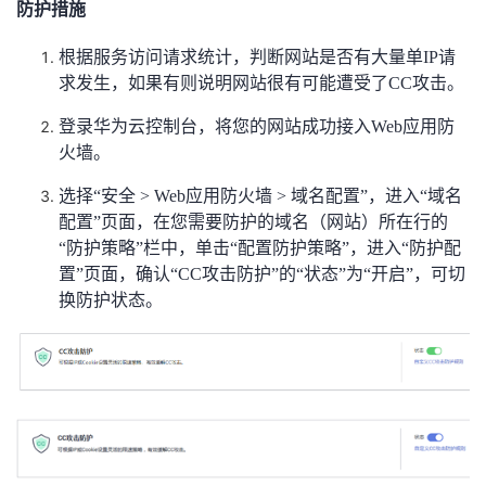
防护措施
我
注
的
开
根据服务访问请求统计，判断网站是否有大量单IP请
的
Programs
发
求发生，如果有则说明网站很有可能遭受了CC攻击。
登录华为云控制台，将您的网站成功接入Web应用防
支
者
火墙。
持
学
选择“安全 > Web应用防火墙 > 域名配置”，进入“域名
配置”页面，在您需要防护的域名（网站）所在行的
我
堂
“防护策略”栏中，单击“配置防护策略”，进入“防护配
置”页面，确认“CC攻击防护”的“状态”为“开启”，可切
的
我
我
换防护状态。
技
的
的
我
术
云
课
的
我
支
声
程
认
的
我