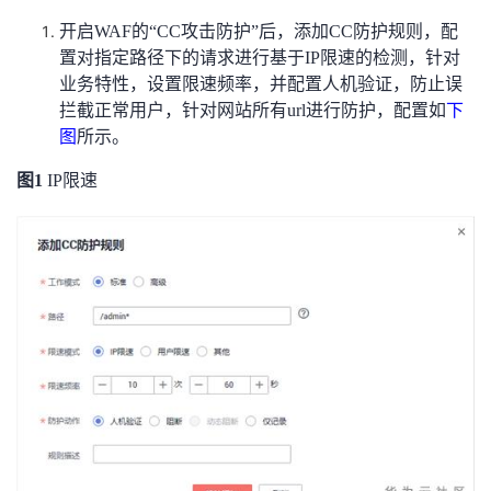
持
建
证
实
的
开启WAF的“CC攻击防护”后，添加CC防护规则，配
置对指定路径下的请求进行基于IP限速的检测，针对
议
验
收
业务特性，设置限速频率，并配置人机验证，防止误
拦截正常用户，针对网站所有url进行防护，配置如
下
藏
图
所示。
图1
IP
限速