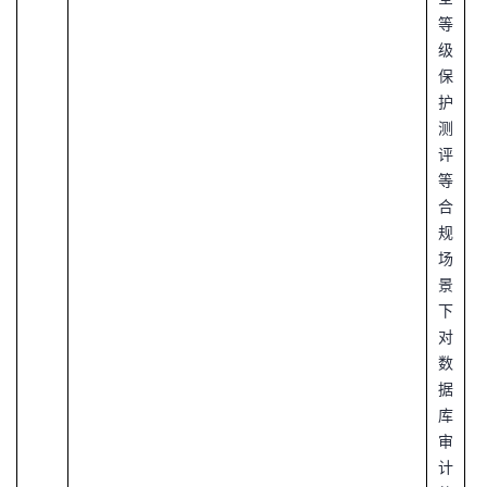
等
级
保
护
测
评
等
合
规
场
景
下
对
数
据
库
审
计