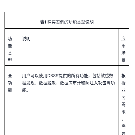
1
表
购买实例的功能类型说明
功
说明
应
能
用
类
场
型
景
全
用户可以使用DBSS提供的所有功能，包括敏感数
根
功
据发现、数据脱敏、数据库审计和防注入攻击等功
据
能
能。
业
务
需
求
，
需
要