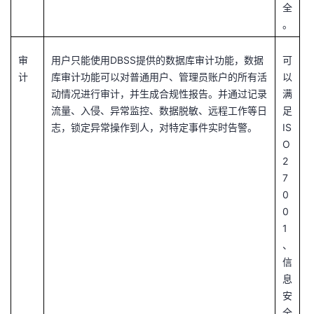
全
。
审
用户只能使用DBSS提供的数据库审计功能，数据
可
计
库审计功能可以对普通用户、管理员账户的所有活
以
动情况进行审计，并生成合规性报告。并通过记录
满
流量、入侵、异常监控、数据脱敏、远程工作等日
足
志，锁定异常操作到人，对特定事件实时告警。
IS
O
2
7
0
0
1
、
信
息
安
全