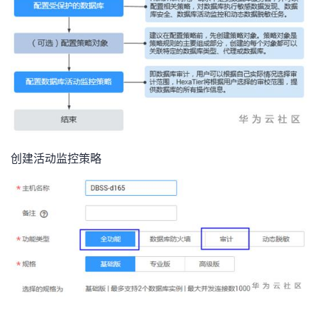
持
建
证
实
的
议
验
收
藏
创建活动监控策略