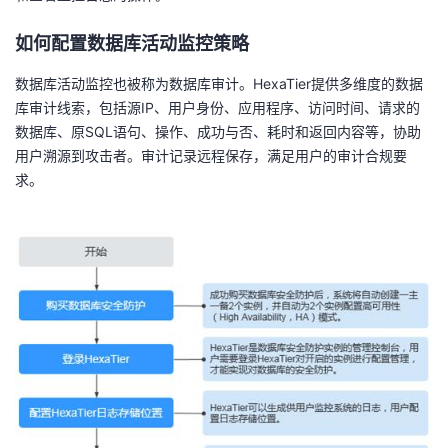
者
如何配置数据库活动监控策略
数据库活动监控也被称为数据库审计。HexaTier提供多维度的数据
我
库审计线索，包括源IP、用户身份、应用程序、访问时间、请求的
数据库、原SQL语句、操作、成功与否、耗时和返回内容等，协助
的
我
用户溯源到攻击者。审计记录远程保存，满足用户的审计合规要
求。
博
的
我
客
论
的
我
坛
圈
的
我
子
直
的
我
我
播
活
的
我
动
关
的