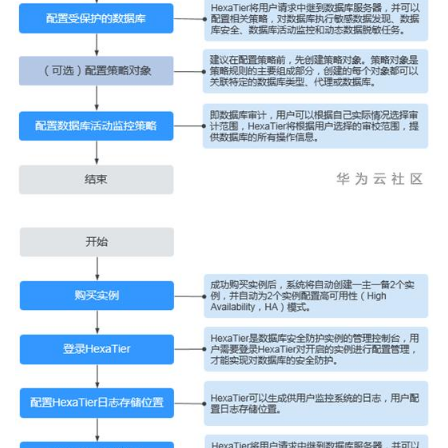
我
注
的
开
的
Programs
发
支
者
持
学
我
堂
的
我
我
技
的
的
我
术
云
课
的
我
支
声
程
认
的
我