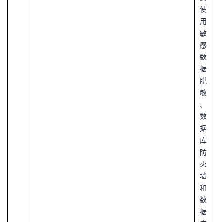
使
用
敏
感
数
据
脱
敏
、
数
据
库
防
火
墙
和
数
据