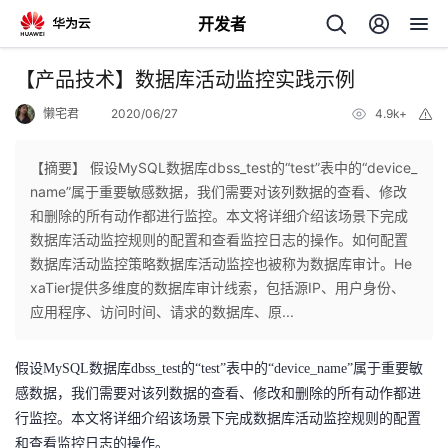
开发者
返
【产品技术】数据库活动监控实践示例
回
懒宅君
2020/06/27
4.9k+
举
报
【摘要】 假设MySQL数据库dbss_test的“test”表中的“device_
name”属于重要敏感数据，我们需要对该列数据的查看、修改
和删除的所有动作都进行监控。本文将详细介绍该场景下完成
个
数据库活动监控规则的配置和查看监控日志的操作。如何配置
数据库活动监控策略数据库活动监控也被称为数据库审计。He
我
人
xaTier提供多维度的数据库审计线索，包括源IP、用户身份、
应用程序、访问时间、请求的数据库、原...
的
主
假设MySQL数据库dbss_test的“test”表中的“device_name”属于重要敏
开
页
感数据，我们需要对该列数据的查看、修改和删除的所有动作都进
行监控。本文将详细介绍该场景下完成数据库活动监控规则的配置
发
和查看监控日志的操作。