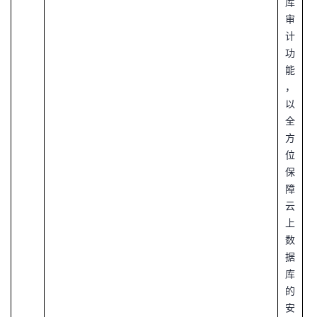
库
审
计
功
能
，
以
全
方
位
保
障
云
上
数
据
库
的
安