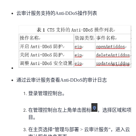
我
注
的
开
云审计服务支持的Anti-DDoS操作列表
的
Programs
发
支
者
持
学
我
堂
通过云审计服务查看Anti-DDoS的审计日志
的
我
我
登录管理控制台。
技
的
的
我
术
云
在管理控制台左上角单击图标
，选择区域和项
课
的
我
目。
支
声
程
认
的
我
在主页选择“管理与部署 > 云审计服务”，进入云