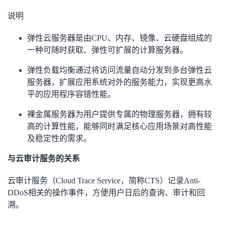
说明
者
弹性云服务器是由CPU、内存、镜像、云硬盘组成的
我
一种可随时获取、弹性可扩展的计算服务器。
的
我
弹性负载均衡通过将访问流量自动分发到多台弹性云
服务器，扩展应用系统对外的服务能力，实现更高水
博
的
我
平的应用程序容错性能。
客
论
的
我
裸金属服务器为用户提供专属的物理服务器，拥有较
高的计算性能，能够同时满足核心应用场景对高性能
坛
圈
的
我
及稳定性的需求。
与云审计服务的关系
子
直
的
我
云审计服务（Cloud Trace Service，简称CTS）记录Anti-
我
播
活
的
DDoS相关的操作事件，方便用户日后的查询、审计和回
溯。
我
动
关
的