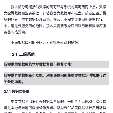
我
注
的
开
技术部分可概括为数据的高可靠与系统的高可用两个点，数据
为配置数据和业务数据，存储容器为数据库和磁盘，前者应该是最
的
Programs
发
多的场景。重要数据处理系统，在云上不需要负责网络设备的冗
余，这是云服务商的范围。那么只需要考虑应用服务器和数据库服
支
者
务器的热冗余。
持
学
下面根据级别的不同，分别梳理应对的措施：
2.1
二级系统
我
堂
应提供重要数据的本地数据备份与恢复功能；
的
我
我
应提供异地数据备份功能，利用通信网络将重要数据定时批量传送
技
的
的
我
至备用场地；
术
云
2.1.1
课
的
我
数据库备份
RDS
重要数据全部保存在数据库系统的，采用华为云
可以轻松
支
声
程
认
的
我
RDS
满足本地与异地的数据备份要求。华为云
实例默认开启自动备