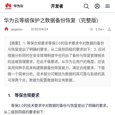
开发者
返
华为云等级保护之数据备份恢复（完整版）
回
gagalau
2020/06/24
2.2w+
举
报
【摘要】 1. 等保合规要求等保2.0的技术要求中对数据的备份
与恢复提出了明确的要求，从二级到四级的要求如下：2. 应对
措施分析同时在安全管理制度中也列出了备份与恢复管理相关
个
的运维管理要求，在此不做累述。从华为云用户的角度，应该
采用何种手段来构建数据备份恢复能力，满足合规要求，下面
我
人
做一个简单分析。技术部分可概括为数据的高可靠与系统的高
可用两个点，数据为配置数据和业务数据...
的
主
1.
等保合规要求
开
页
2.0
等保
的技术要求中对数据的备份与恢复提出了明确的要求，
发
从二级到四级的要求如下：