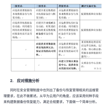
者
我
的
我
博
的
我
客
论
的
我
坛
圈
的
我
子
直
的
我
2.
应对措施分析
我
播
活
的
同时在安全管理制度中也列出了备份与恢复管理相关的运维管
理要求，在此不做累述。从华为云用户的角度，应该采用何种手段
我
动
关
的
来构建数据备份恢复能力，满足合规要求，下面做一个简单分析。