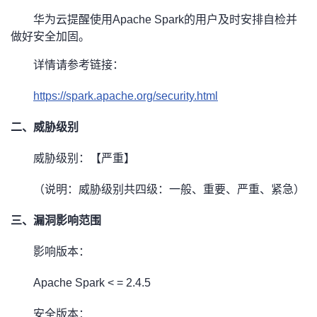
华为云提醒使用Apache Spark的用户及时安排自检并
者
做好安全加固。
我
详情请参考链接：
的
我
https://spark.apache.org/security.html
二、威胁级别
博
的
我
威胁级别：【严重】
客
论
的
我
（说明：威胁级别共四级：一般、重要、严重、紧急）
坛
圈
的
我
三、漏洞影响范围
子
直
的
我
影响版本：
我
播
活
的
Apache Spark < = 2.4.5
我
动
关
的
安全版本：