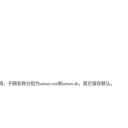
网，子网名称
分别
为
和
，
其它保存默认
。
s
ubnet-web
subnet-db