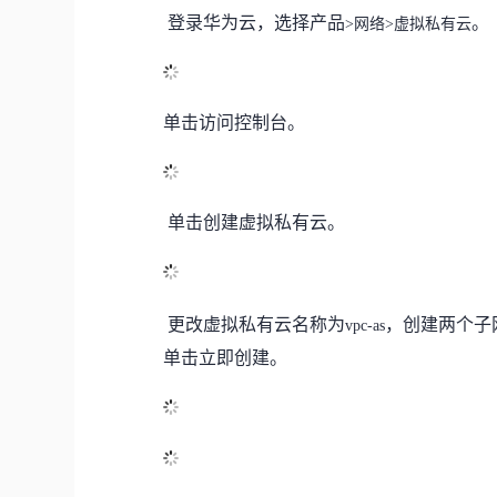
登录
华为云
，选择
产品
。
>网络>虚拟私有云
单击
访问控制台。
单击
创建虚拟私有云。
更改
虚拟私有云名称为
，创建
两个子
vpc
-as
单击
立即
创建。