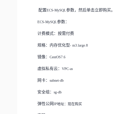
配置
参数，
然后单击
立即购买
ECS-MySQL
参数
：
ECS
-MySQL
计费
模式：
按需付费
规格
：
内存
优化
型
- m3.large.8
镜像
：
CentOS
7.6
虚拟私有云
：
VPC-as
网卡
：
subnet
-db
安全组
：
sg-db
弹性
公网
IP地址：现在购买