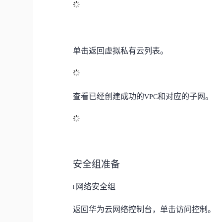
单击
返回虚拟私有云列表。
查看
已经创建成功的
和
对应的子网。
VPC
安全组
准备
网络
安全组
l
返回
华为云
网络
控制台，
单击
访问控制。