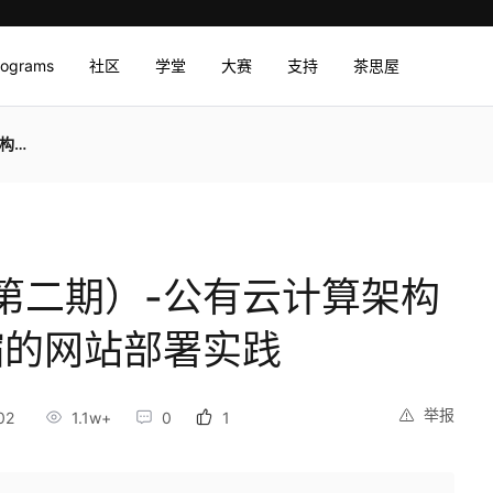
rograms
社区
学堂
大赛
支持
茶思屋
实践
第二期）-公有云计算架构
缩的网站部署实践
举报
02
1.1w+
0
1