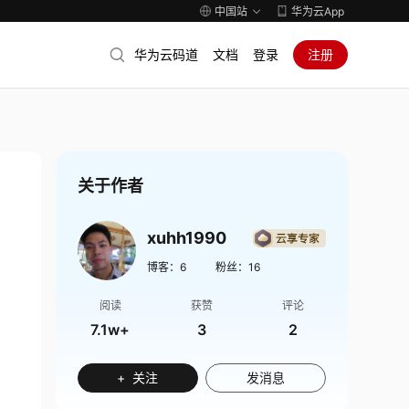
中国站
华为云App
华为云码道
文档
登录
注册
关于作者
xuhh1990
博客：
6
粉丝：
16
阅读
获赞
评论
7.1w+
3
2
+ 关注
发消息