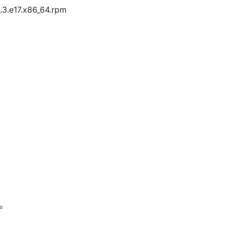
3.3.e17.x86_64.rpm
。