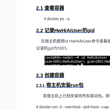
2.1
查看容器
# docker ps –a
2.2
记录HwHiAiUser的gid
id HwHiAiUser
在宿主机使用
命令查看
gid
1001
记录的
为
。
2.3
创建容器
宿主机安装run包
2.3.1
若宿主机上已经安装完所有驱动包，即
# docker run -it --net=host --pid=host -