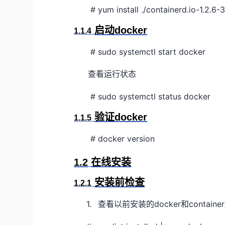
# yum install ./containerd.io-1.2.6-
启动docker
1.1.4
# sudo systemctl start docker
查看运行状态
# sudo systemctl status docker
验证docker
1.1.5
# docker version
1.2
在线安装
安装前检查
1.2.1
1.
docker
container
查看以前安装的
和