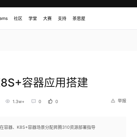
rams
社区
学堂
大赛
支持
茶思屋
K8S+容器应用搭建
举报
1.3w+
0
0
品分别在容器、K8S+容器场景分配昇腾310资源部署指导