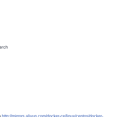
arch
o
http://mirrors.aliyun.com/docker-ce/linux/centos/docker-