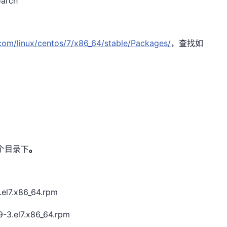
arch
com/linux/centos/7/x86_64/stable/Packages/
，查找如
个目录下
。
.el7.x86_64.rpm
.9-3.el7.x86_64.rpm