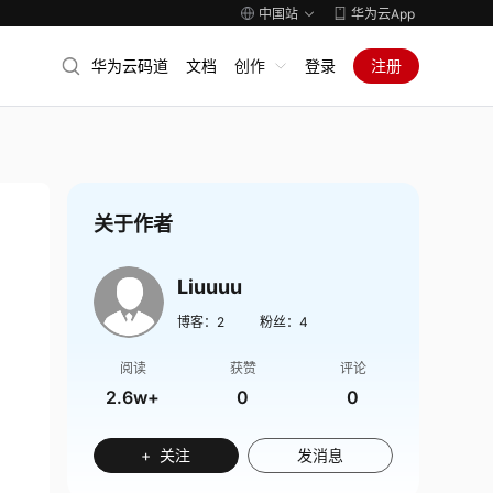
中国站
华为云App
华为云码道
文档
创作
登录
注册
关于作者
Liuuuu
博客：
2
粉丝：
4
阅读
获赞
评论
2.6w+
0
0
+ 关注
发消息