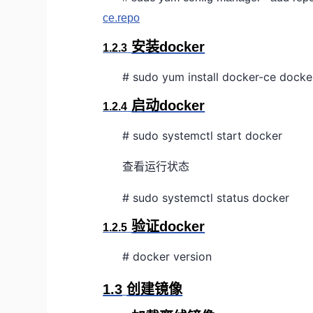
ce.repo
安装docker
1.2.3
# sudo yum install docker-ce docker
启动docker
1.2.4
# sudo systemctl start docker
查看运行状态
# sudo systemctl status docker
验证docker
1.2.5
# docker version
1.3
创建镜像