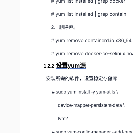
# yum list installed | grep docker
# yum list installed | grep contain
2.
删除包。
# yum remove containerd.io.x86_64
# yum remove docker-ce-selinux.no
设置yum源
1.2.2
安装所需的软件，设置稳定存储库
# sudo yum install -y yum-utils \
device-mapper-persistent-data \
lvm
2
# sudo yum-config-manager --add-rep