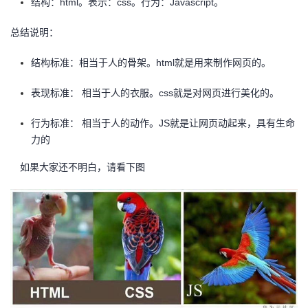
结构：html。表示：css。行为：Javascript。
者
总结说明：
我
结构标准：相当于人的骨架。html就是用来制作网页的。
的
我
表现标准： 相当于人的衣服。css就是对网页进行美化的。
博
的
我
行为标准： 相当于人的动作。JS就是让网页动起来，具有生命
力的
客
论
的
我
如果大家还不明白，请看下图
坛
圈
的
我
子
直
的
我
我
播
活
的
我
动
关
的