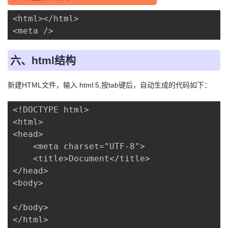
<html></html>

<meta />
六、html结构
新建HTML文件，输入 html:5,按tab键后，自动生成的代码如下：
<!DOCTYPE html>

<html>

<head>

    <meta charset="UTF-8">

    <title>Document</title>

</head>

<body>

</body>

</html>