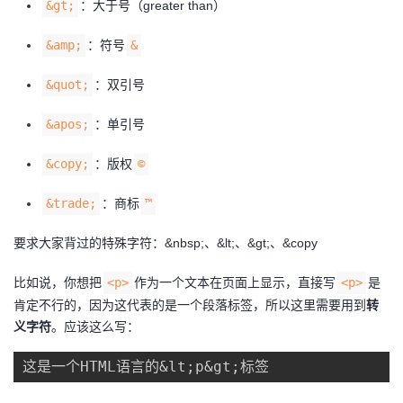
&gt;
：大于号（greater than）
&amp;
：符号
&
&quot;
：双引号
&apos;
：单引号
&copy;
：版权
©
&trade;
：商标
™
要求大家背过的特殊字符：&nbsp;、&lt;、&gt;、&copy
比如说，你想把
<p>
作为一个文本在页面上显示，直接写
<p>
是
肯定不行的，因为这代表的是一个段落标签，所以这里需要用到
转
义字符
。应该这么写：
这是一个HTML语言的&lt;p&gt;标签