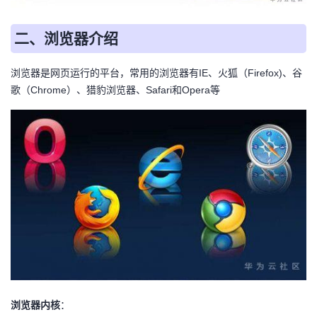
我
注
的
开
二、浏览器介绍
的
Programs
发
浏览器是网页运行的平台，常用的浏览器有IE、火狐（Firefox)、谷
支
者
歌（Chrome）、猎豹浏览器、Safari和Opera等
持
学
我
堂
的
我
我
技
的
的
我
术
云
课
的
我
支
声
程
认
的
我
浏览器内核
：