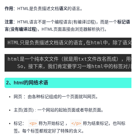
作用
：HTML是负责描述文档
语义
的语言。
注意
：HTML语言不是一个编程语言(有编译过程)，而是一个
标记语
言
(
没有编译过程
)，HTML页面直接由浏览器解析执行。
HTML只是负责描述文档语义的语言,在html中，除了语义
html是一个纯本文文件（就是用txt文件改名而成），用
　　So，接下来，我们肯定要学习一堆html中的标签对
2、html的网络术语
网页 ：由各种标记组成的一个页面就叫网页。
主页(首页) : 一个网站的起始页面或者导航页面。
标记：
<p>
称为开始标记 ，
</p>
称为结束标记，也叫标
签。每个标签都规定好了特殊的含义。