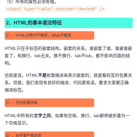
（5）所有的属性必须有值。
<input type="radio" checked="checked" />
2、HTML的基本语法特征
1）、HTML对换行不敏感，对tab不敏感
HTML只在乎标签的嵌套结构，嵌套的关系。谁嵌套了谁，谁被谁嵌
套了，和换行、tab无关。换不换行、tab不tab，都不影响页面的结
构。
也就是说，HTML
不是
依靠缩进来表示嵌套的，就是看标签的包裹关
系。但是，我们发现有良好的缩进，代码更易读。要求大家都正确
缩进标签。
2）、空白折叠现象
HTML中所有的
文字之间
，如果有空格、换行、tab都将被折叠为一
个空格显示。
3）、标签要严格封闭