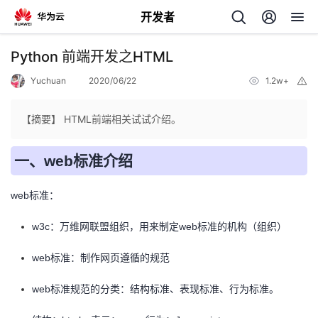
开发者
返
Python 前端开发之HTML
回
Yuchuan
2020/06/22
1.2w+
举
报
【摘要】 HTML前端相关试试介绍。
一、web标准介绍
个
web标准：
我
人
w3c：万维网联盟组织，用来制定web标准的机构（组织）
的
主
web标准：制作网页遵循的规范
开
页
web标准规范的分类：结构标准、表现标准、行为标准。
发