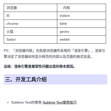
持
建
证
实
的
浏览器
内核
议
验
收
IE
trident
chrome
blink
藏
火狐
gecko
Safari
webkit
PS：「浏览器内核」也就是浏览器所采用的「渲染引擎」，渲染引
擎决定了浏览器如何显示网页的内容以及页面的格式信息。
总结：渲染引擎是兼容性问题出现的根本原因。
三、开发工具介绍
Sublime Text的使用
Sublime Text使用技巧