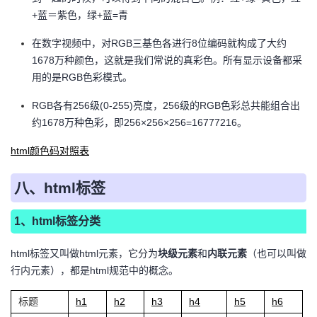
+蓝＝紫色，绿+蓝=青
在数字视频中，对RGB三基色各进行8位编码就构成了大约
1678万种颜色，这就是我们常说的真彩色。所有显示设备都采
用的是RGB色彩模式。
RGB各有256级(0-255)亮度，256级的RGB色彩总共能组合出
约1678万种色彩，即256×256×256=16777216。
html颜色码对照表
八、html标签
1、html标签分类
html标签又叫做html元素，它分为
块级元素
和
内联元素
（也可以叫做
行内元素），都是html规范中的概念。
标题
h1
h2
h3
h4
h5
h6