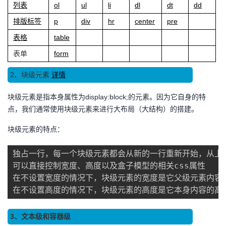
列表
ol
ul
li
dl
dt
dd
排版标签
p
div
hr
center
pre
表格
table
表单
form
2、块级元素
详情
块级元素是指本身属性为display:block;的元素。因为它自身的特
点，我们通常使用块级元素来进行大布局（大结构）的搭建。
块级元素的特点：
独占一行，每一个块级元素都会从新的一行重新开始，从上到
可以直接控制宽度、高度以及盒子模型的相关css属性

在不设置宽度的情况下，块级元素的宽度是它父级元素内容的
在不设置高度的情况下，块级元素的高度是它本身内容的高
3、文本级和容器级