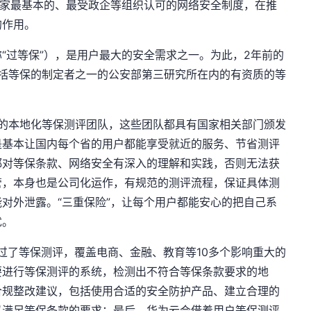
国家最基本的、最受政企等组织认可的网络安全制度，在推
的作用。
“过等保”），是用户最大的安全需求之一。为此，2年前的
合包括等保的制定者之一的公安部第三研究所在内的有资质的等
市的本地化等保测评团队，这些团队都具有国家相关部门颁发
是基本让国内每个省的用户都能享受就近的服务、节省测评
都对等保条款、网络安全有深入的理解和实践，否则无法获
管，本身也是公司化运作，有规范的测评流程，保证具体测
对外泄露。“三重保险”，让每个用户都能安心的把自己系
忧。
通过了等保测评，覆盖电商、金融、教育等10多个影响重大的
要进行等保测评的系统，检测出不符合等保条款要求的地
合规整改建议，包括使用合适的安全防护产品、建立合理的
以满足等保条款的要求；最后，华为云会借着用户等保测评