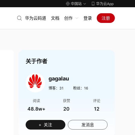
中国站
华为云App
华为云码道
文档
创作
登录
注册
关于作者
gagalau
博客：
31
粉丝：
16
阅读
获赞
评论
48.8w+
20
12
+ 关注
发消息