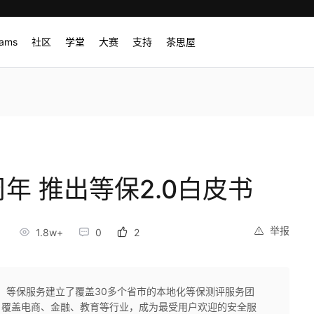
rams
社区
学堂
大赛
支持
茶思屋
年 推出等保2.0白皮书
举报
1.8w+
0
2
间，等保服务建立了覆盖30多个省市的本地化等保测评服务团
，覆盖电商、金融、教育等行业，成为最受用户欢迎的安全服