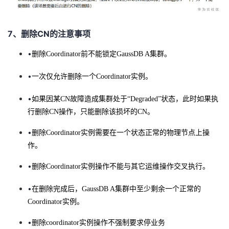
7、删除CN的注意事项
•
删除
Coordinator
前不能锁定
GaussDB
A
集群。
•
一次仅允许删除一个
Coordinator
实例。
•
如果因某
CN
故障造成集群处于“
Degraded”
状态，此时如果执
行删除
CN
操作，只能删除该损坏的
CN
。
•
删除
Coordinator
实例需要在一个状态正常的物理节点上操
作。
•
删除
Coordinator
实例操作不能与其它运维操作交叉执行。
•
在删除完成后，
GaussDB
A
集群
中至少剩余一个正常的
Coordinator
实例。
•
删除
coordinator
实例操作不强制要求停业务