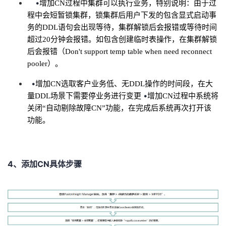
•
增加
CN
过程中集群可以执行业务，特别说明：由于过
我
注
的
开
程中会短暂锁集群，锁集群后用户下发的包含显式启动事
务的
DDL
语句会出现等待，集群解锁后会报错或等待时间
的
Programs
发
超过
20
分钟会报错。如包含创建临时表操作，在集群解锁
后会报错（
Don't support temp table when need reconnect
支
者
pooler
）。
•
持
增加
CN
选取客户业务低、无
DDL
操作的时间段，在大
学
•
量
DDL
场景下需要停业务进行变更
增加
CN
过程中系统将
关闭“自动剔除故障
CN”
功能，在完成后系统再次打开该
我
堂
功能。
的
我
我
技
的
的
我
4、添加CN具体步骤
术
云
课
的
我
支
声
程
认
的
我