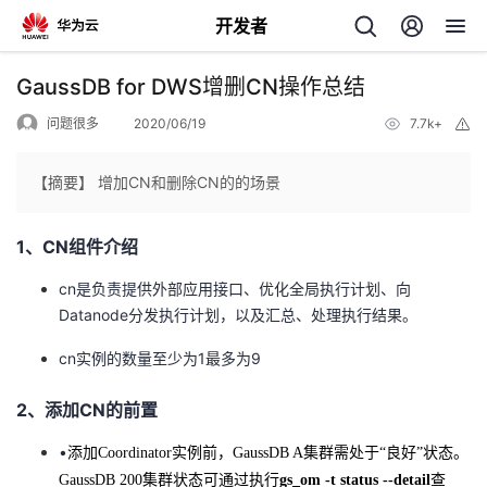
开发者
返
GaussDB for DWS增删CN操作总结
回
问题很多
2020/06/19
7.7k+
举
报
【摘要】 增加CN和删除CN的的场景
1、CN组件介绍
个
cn是负责提供外部应用接口、优化全局执行计划、向
我
人
Datanode分发执行计划，以及汇总、处理执行结果。
cn实例的数量至少为1最多为9
的
主
2、添加CN的前置
开
页
•
添加
Coordinator
实例前，
GaussDB
A
集群需处于“良好”状态。
发
GaussDB 200
集群状态可通过执行
gs_om
-t status --detail
查