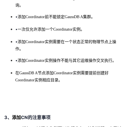
询。
者
•
添加
Coordinator
前不能锁定
GaussDB
A
集群。
我
•
一次仅允许添加一个
Coordinator
实例。
的
我
•
添加
Coordinator
实例需要在一个状态正常的物理节点上操
作。
博
的
我
•
添加
Coordinator
实例操作不能与其它运维操作交叉执行。
客
论
的
我
在
GaussDB
A
节点添加
Coordinator
实例需要提前创建好
坛
圈
的
我
Coordinator
实例相应目录。
子
直
的
我
我
播
活
的
3、
CN的注意事项
添加
我
动
关
的