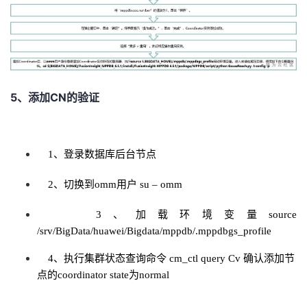
持
建
证
实
的
议
验
收
藏
5、添加CN的验证
1、登录数据库后台节点
2、切换到omm用户 su – omm
3、加载环境变量source
/srv/BigData/huawei/Bigdata/mppdb/.mppdbgs_profile
4、执行集群状态查询命令 cm_ctl query Cv 确认添加节
点的coordinator state为normal