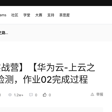
rams
社区
学堂
大赛
支持
茶思屋
完成过程
I实战营】【华为云-上云之
检测，作业02完成过程
举报
1
1.2w+
0
0