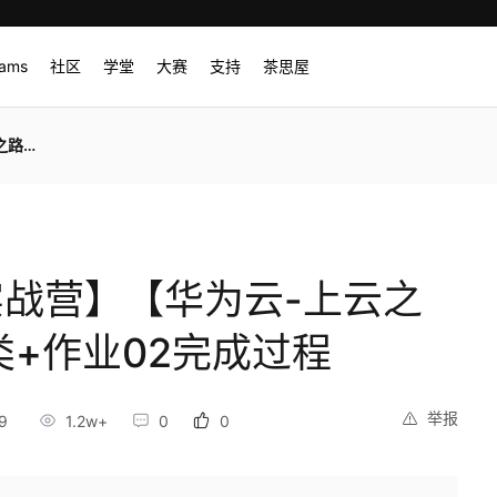
rams
社区
学堂
大赛
支持
茶思屋
完成过程
I实战营】【华为云-上云之
类+作业02完成过程
举报
9
1.2w+
0
0