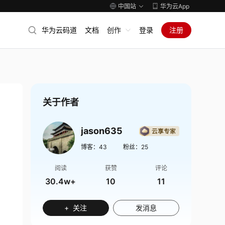
中国站
华为云App
华为云码道
文档
创作
登录
注册
关于作者
jason635
博客：
43
粉丝：
25
阅读
获赞
评论
30.4w+
10
11
+ 关注
发消息