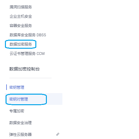
持
建
证
实
的
议
验
收
藏