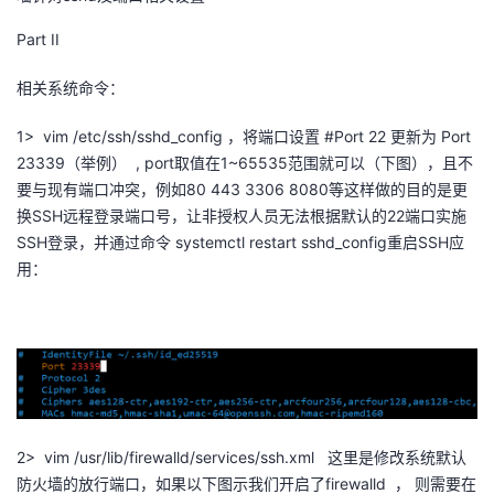
者
Part II
相关系统命令：
我
1> vim /etc/ssh/sshd_config ，将端口设置 #Port 22 更新为 Port
的
我
23339（举例） , port取值在1~65535范围就可以（下图），且不
要与现有端口冲突，例如80 443 3306 8080等这样做的目的是更
博
的
我
换SSH远程登录端口号，让非授权人员无法根据默认的22端口实施
SSH登录，并通过命令 systemctl restart sshd_config重启SSH应
客
论
的
我
用：
坛
圈
的
我
子
直
的
我
我
播
活
的
2> vim /usr/lib/firewalld/services/ssh.xml 这里是修改系统默认
我
动
关
的
防火墙的放行端口，如果以下图示我们开启了firewalld ， 则需要在