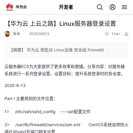
开发者
返
【华为云 上云之路】Linux服务器登录设置
回
海海
2020/06/13
1.1w+
举
报
【摘要】 华为云 密匙对 Linux运维 安全组 firewalld
云服务器ECS为大家提供了更多效率和便捷。分享内容：对服务器
个
系统进行一系列登录设置，设置目标：提升系统登录时的安全度。
我
人
2020-6-13
Part I 主要用到的文件位置：
的
主
1> /etc/ssh/sshd_config ----ssh配置文件
开
页
2> /usr/lib/firewalld/services/ssh.xml CentOS系统自带防火
发
墙针对sshd及端口相关设置