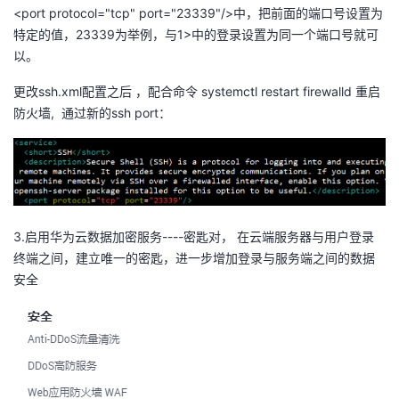
<port protocol="tcp" port="23339"/>中，把前面的端口号设置为
我
注
的
开
特定的值，23339为举例，与1>中的登录设置为同一个端口号就可
以。
的
Programs
发
更改ssh.xml配置之后 ，配合命令 systemctl restart firewalld 重启
支
者
防火墙, 通过新的ssh port：
持
学
我
堂
的
我
3.启用华为云数据加密服务----密匙对， 在云端服务器与用户登录
我
终端之间，建立唯一的密匙，进一步增加登录与服务端之间的数据
技
的
安全
的
我
术
云
课
的
我
支
声
程
认
的
我