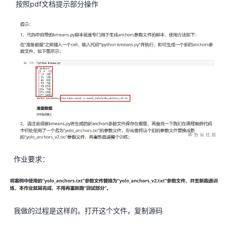
按照pdf文档提示部分操作
者
我
的
我
博
的
我
客
论
的
我
坛
圈
的
我
作业要求：
子
直
的
我
我
播
活
的
我做的过程是这样的。打开这个文件，复制源码
我
动
关
的