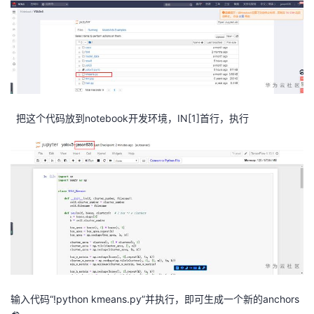
我
注
的
开
的
Programs
发
支
者
持
把这个代码放到notebook开发环境，IN[1]首行，执行
学
我
堂
的
我
我
技
的
的
我
术
云
课
的
我
支
声
程
认
的
我
输入代码“!python kmeans.py”并执行，即可生成一个新的anchors