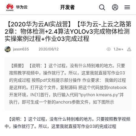
开发者
返
【2020华为云AI实战营】【华为云-上云之路第
回
2章：物体检测+2.4算法YOLOv3完成物体检测
实操案例过程+作业03完成过程
jason635
2020/06/12
1.2w+
举
报
【摘要】 【说明：】这个过程，没有什么特别难的地方。只要
个
按照教学视频中，操作就行了。所以，这里我就直接写作业03
的完成过程 按照pdf文档提示部分操作 作业要求： 我做的过程
我
人
是这样的。打开这个文件，复制源码 把这个代码放到notebook
开发环境，IN[1]首行，执行输入代码“!python kmeans.py”并
的
主
执行，即可生成一个新的anchors参数文件，如下图所示
开
页
【说明：】这个过程，没有什么特别难的地方。只要按照教学视频
中，操作就行了。所以，这里我就直接写作业03的完成过程
发