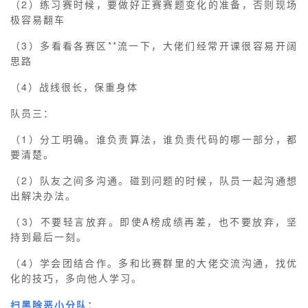
（2）练习赛时候，要做好正赛赛题变化的准备，否则现场
极容易翻车
（3）多看看各赛区**流一下，大佬们经常开课很容易开阔
思路
（4）战线很长，保重身体
队员三：
（1）分工明确。谁负责算法，谁负责代码的哪一部分，都
要清楚。
（2）队友之间多沟通。碰到问题的时候，队员一起沟通想
出解决办法。
（3）不要轻言放弃。即使A榜成绩再差，也不要放弃，坚
持到最后一刻。
（4）学会团结合作。多和比赛群里的大佬交流沟通，找优
化的技巧，多向他人学习。
扫黑除恶小分队：