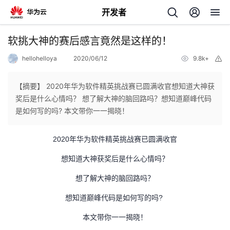
开发者
返
软挑大神的赛后感言竟然是这样的！
回
hellohelloya
2020/06/12
9.8k+
举
报
【摘要】 2020年华为软件精英挑战赛已圆满收官想知道大神获
奖后是什么心情吗？ 想了解大神的脑回路吗？想知道巅峰代码
是如何写的吗? 本文带你一一揭晓！
个
2020年华为软件精英挑战赛已圆满收官
我
人
想知道大神获奖后是什么心情吗？
的
主
想了解大神的脑回路吗？
开
页
想知道巅峰代码是如何写的吗?
本文带你一一揭晓！
发