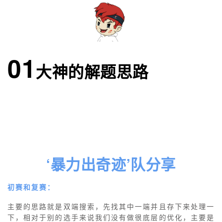
者
我
01
大神的解题思路
的
我
博
的
我
客
论
的
我
坛
圈
的
我
‘暴力出奇迹’队分享
子
直
的
我
我
播
活
的
初赛和复赛：
主要的思路就是双端搜索，先找其中一端并且存下来处理一
我
动
关
的
下，相对于别的选手来说我们没有做很底层的优化，主要是