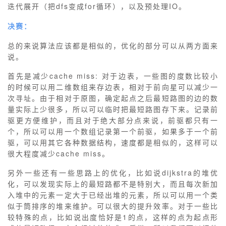
迭代展开（把dfs变成for循环），以及预处理IO。
我
注
的
开
决赛：
的
Programs
发
总的来说算法应该都是相似的，优化的部分可以从两方面来
说。
支
者
首先是减少cache miss: 对于边表，一些图的度数比较小
持
学
的时候可以用二维数组来存边表，相对于前向星可以减少一
次寻址。由于相对于原图，确定起点之后最短路图的边的数
量实际上少很多，所以可以临时把最短路图存下来。记录前
我
堂
驱更方便维护，而且对于绝大部分点来说，前驱都只有一
个，所以可以用一个数组记录第一个前驱，如果多于一个前
的
我
我
驱，可以用其它各种数据结构，速度都是相似的，这样可以
很大程度减少cache miss。
技
的
的
我
另外一些还有一些思路上的优化，比如说dijkstra的堆优
术
云
化，可以发现实际上的最短路都不是特别大，而且每次新加
课
的
我
入堆中的元素一定大于已经出堆的元素，所以可以用一个类
似于筒排序的堆来维护。可以很大的提升效率。对于一些比
支
声
程
认
的
我
较特殊的点，比如说出度恰好是1的点，这样的点为起点形