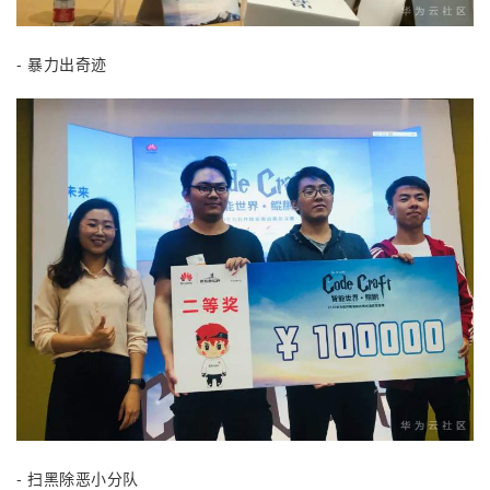
- 暴力出奇迹
- 扫黑除恶小分队