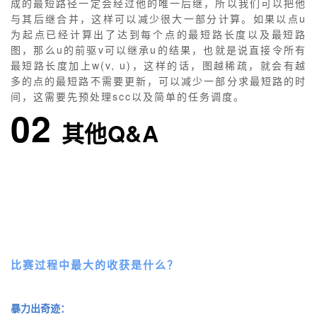
成的最短路径一定会经过他的唯一后继，所以我们可以把他
持
建
证
实
的
与其后继合并，这样可以减少很大一部分计算。如果以点u
为起点已经计算出了达到每个点的最短路长度以及最短路
议
验
收
图，那么u的前驱v可以继承u的结果，也就是说直接令所有
最短路长度加上w(v, u)，这样的话，图越稀疏，就会有越
藏
多的点的最短路不需要更新，可以减少一部分求最短路的时
间，这需要先预处理scc以及简单的任务调度。
02
其他Q&A
比赛过程中最大的收获是什么？
暴力出奇迹：