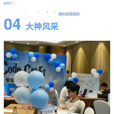
#507：
https://github.com/SIeepZzz/Codecraft2020
04
大神风采