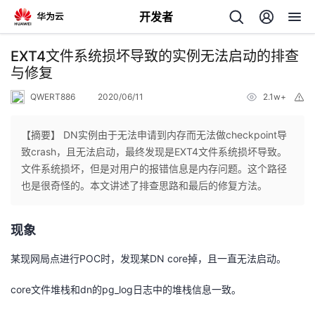
开发者
返
EXT4文件系统损坏导致的实例无法启动的排查
回
与修复
QWERT886
2020/06/11
2.1w+
举
报
【摘要】 DN实例由于无法申请到内存而无法做checkpoint导
致crash，且无法启动，最终发现是EXT4文件系统损坏导致。
个
文件系统损坏，但是对用户的报错信息是内存问题。这个路径
也是很奇怪的。本文讲述了排查思路和最后的修复方法。
我
人
现象
的
主
某现网局点进行POC时，发现某DN core掉，且一直无法启动。
开
页
core文件堆栈和dn的pg_log日志中的堆栈信息一致。
发