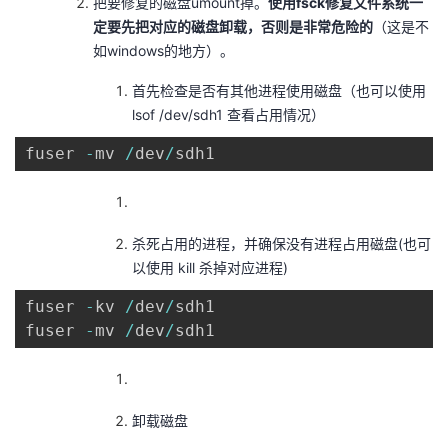
把要修复的磁盘umount掉。
使用fsck修复文件系统一
持
建
证
实
的
定要先把对应的磁盘卸载，否则是非常危险的
（这是不
如windows的地方）。
议
验
收
首先检查是否有其他进程使用磁盘（也可以使用
藏
lsof /dev/sdh1 查看占用情况）
fuser 
-
mv 
/
dev
/
sdh1
杀死占用的进程，并确保没有进程占用磁盘(也可
以使用 kill 杀掉对应进程)
fuser 
-
kv 
/
dev
/
sdh1

fuser 
-
mv 
/
dev
/
sdh1
卸载磁盘