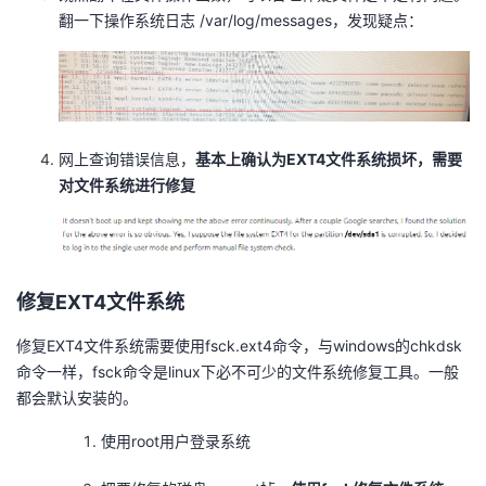
翻一下操作系统日志 /var/log/messages，发现疑点：
我
注
的
开
的
Programs
发
支
者
网上查询错误信息，
基本上确认为EXT4文件系统损坏，需要
持
学
对文件系统进行修复
我
堂
的
我
我
修复EXT4文件系统
技
的
的
我
修复EXT4文件系统需要使用fsck.ext4命令，与windows的chkdsk
命令一样，fsck命令是linux下必不可少的文件系统修复工具。一般
术
云
课
的
我
都会默认安装的。
使用root用户登录系统
支
声
程
认
的
我