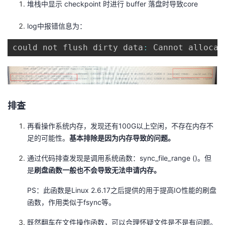
堆栈中显示 checkpoint 时进行 buffer 落盘时导致core
者
log中报错信息为：
我
could not flush dirty data
:
 Cannot allocat
的
我
博
的
我
排查
客
论
的
我
再看操作系统内存，发现还有100G以上空闲，不存在内存不
足的可能性。
基本排除是因为内存导致的问题。
坛
圈
的
我
通过代码排查发现是调用系统函数：sync_file_range ()。但
子
直
的
我
是
刷盘函数一般也不会导致无法申请内存。
我
播
活
的
PS：此函数是Linux 2.6.17之后提供的用于提高IO性能的刷盘
函数，作用类似于fsync等。
我
动
关
的
既然翻车在文件操作函数，可以合理怀疑文件是不是有问题。