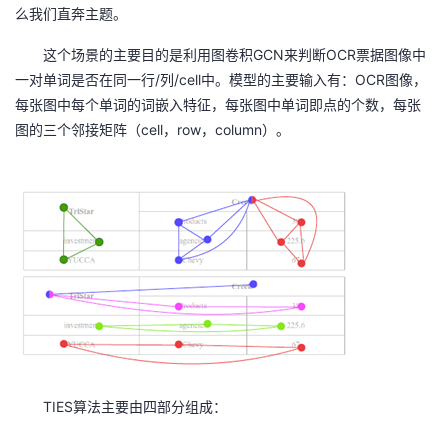
么我们直奔主题。
者
GCN
OCR
这个场景的主要目的是利用图卷积
来判断
票据图像中
/
/cell
OCR
一对单词是否在同一行
列
中。模型的主要输入有：
图像，
我
每张图中每个单词的词嵌入特征，每张图中单词即点的个数，每张
cell
row
column
图的三个邻接矩阵（
的
我
，
，
）。
博
的
我
客
论
的
我
坛
圈
的
我
子
直
的
我
我
播
活
的
TIES
算法主要由四部分组成：
我
动
关
的