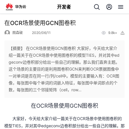
开发者
返
在OCR场景使用GCN图卷积
回
图森破
2020/06/11
9.8k+
举
报
【摘要】 在OCR场景使用GCN图卷积 大家好，今天给大家介
绍一篇关于在OCR场景中使用图卷积的模型TIES，并对其中ed
geconv边卷积部分给出一些自己的理解。那么我们直奔主题。
个
这个场景的主要目的是利用图卷积GCN来判断OCR票据图像中
一对单词是否在同一行/列/cell中。模型的主要输入有：OCR图
我
人
像，每张图中每个单词的词嵌入特征，每张图中单词即点的个
数，每张图的三个邻接矩阵（cell，row...
的
主
OCR
GCN
在
场景使用
图卷积
开
页
OCR
大家好，今天给大家介绍一篇关于在
场景中使用图卷积的
发
TIES
edgeconv
模型
，并对其中
边卷积部分给出一些自己的理解。那