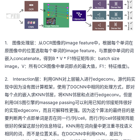
我
注
的
开
的
Programs
发
支
者
1.
OCR
image feature
图像处理层：从
图像的
中，根据每个单词在
image feature
原图像中的位置选取每个单词的
，与票据中单词的词
持
学
concatenate
B * V * F1
(B
batch size
嵌入
，得到
特征矩阵
：
image
V
OCR
F1
)
，
：所有
图像中单词即点的最大值，
：特征维度
。
我
堂
2.
Interaction
GNN
edgeconv
层：利用
对上层输入进行
。源代码实
的
我
我
DGCNN
现中因为没有图计算框架，使用了
中相同的处理方式，即对
KNN
KNN
edgeconv
每个点的嵌入求
邻居，将
邻居和点进行
。但是
技
的
的
我
GES
massage passing
利用
图引擎的
可以利用已知的邻接矩阵很好
edgeconv
的实现
，而且可解释性更强。因为这个算法的最终目的是
术
云
课
的
我
/
/cell
/
/cell
要判断两个点即单词是否在同一行
列
，而行
列
邻接矩阵能
KNN
很好的保留这部分的信息特征，
用在词向量中更注重寻找语义
支
声
程
认
的
我
DGCNN
KNN
相同的词，而不是位置关系。在
中利用
，是因为