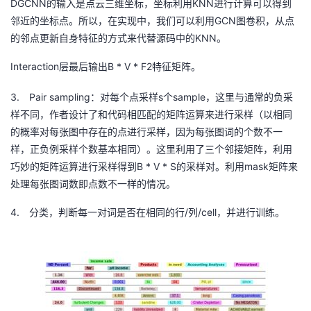
DGCNN
KNN
的输入是点云三维坐标，坐标利用
进行计算可以得到
持
建
证
实
的
GCN
邻近的坐标点。所以，在实现中，我们可以利用
图卷积，从点
KNN
的邻点更新自身特征的方式来代替源码中的
。
议
验
收
Interaction
B * V * F2
层最后输出
特征矩阵。
藏
3.
Pair sampling
s
sample
：对每个点采样
个
，这里与通常的负采
样不同，作者设计了和代码相匹配的矩阵运算来进行采样（以相同
的概率对每张图中存在的点进行采样，因为每张图词的个数不一
样，正负例采样个数基本相同）。这里利用了三个邻接矩阵，利用
B * V * S
mask
巧妙的矩阵运算进行采样得到
的采样对。利用
矩阵来
处理每张图词数即点数不一样的情况。
4.
/
/cell
分类，判断每一对词是否在相同的行
列
，并进行训练。