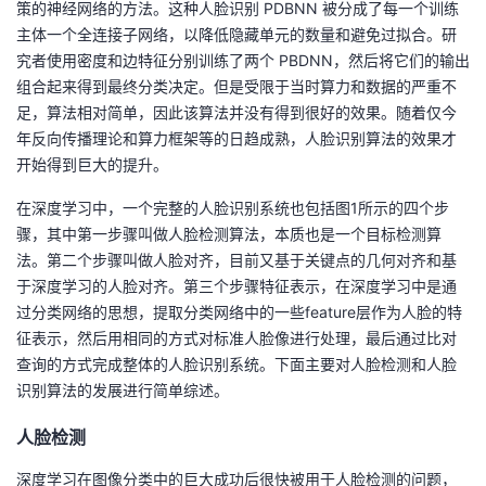
策的神经网络的方法。这种人脸识别 PDBNN 被分成了每一个训练
主体一个全连接子网络，以降低隐藏单元的数量和避免过拟合。研
究者使用密度和边特征分别训练了两个 PBDNN，然后将它们的输出
组合起来得到最终分类决定。但是受限于当时算力和数据的严重不
足，算法相对简单，因此该算法并没有得到很好的效果。随着仅今
年反向传播理论和算力框架等的日趋成熟，人脸识别算法的效果才
开始得到巨大的提升。
在深度学习中，一个完整的人脸识别系统也包括图1所示的四个步
骤，其中第一步骤叫做人脸检测算法，本质也是一个目标检测算
法。第二个步骤叫做人脸对齐，目前又基于关键点的几何对齐和基
于深度学习的人脸对齐。第三个步骤特征表示，在深度学习中是通
过分类网络的思想，提取分类网络中的一些feature层作为人脸的特
征表示，然后用相同的方式对标准人脸像进行处理，最后通过比对
查询的方式完成整体的人脸识别系统。下面主要对人脸检测和人脸
识别算法的发展进行简单综述。
人脸检测
深度学习在图像分类中的巨大成功后很快被用于人脸检测的问题，