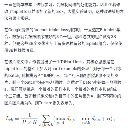
一直在简单样本上进行学习，会限制网络的范化能力。因此坐着修
改了triplet loss并添加了新的trick，大量实验证明，这种改进版的方
法效果非常好。
在Google提供的facenet triplet loss训练时，一旦选定B triplets集
合，数据就会按照顺序排好的3个一组，那么总共的组合就有3B
种，但是这些3B个图像实际上有多达种有效的triplets组合，仅仅使
用3B种就很浪费。
在该片论文中，作者提出了一个TriHard loss，其核心思想是在
triplet loss的基础上加入对hard example的处理：对于每一个训练
的batch, 随机挑选P个ID的行人，每个行人随机挑选K张不同的图
片，即一个batch含有P×K张图片。之后对于batch中的每一张图片
a，我们可以挑选一个最难的正样本和一个最难的负样本和a组成一
个三元组。首先我们定义和a为相同ID的图片集为A，剩下不同ID的
图片图片集为B，则TriHard损失表示为：