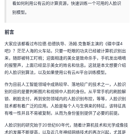
看如何利用公有云的计算资源，快速训练一个可用的人脸识
者
别模型。
我
前言
的
我
大家应该都看过布拉德.伯德执导、汤姆.克鲁斯主演的《碟中谍4
吧》？茫茫人海的火车站，只要一眨眼的功夫已经被计算机识别出
博
的
我
来，随即被特工盯梢；迎面相逢的美女是致命杀手，手机发出嘀嘀
的报警声，上面已经显示美女的姓名和信息。这就是本文想要介绍
客
论
的
我
的人脸识别算法，以及如果使用公有云AI平台训练模型。
坛
圈
的
我
作为目前人工智能领域中成熟较早、落地较广的技术之一，人脸识
别的目的是要判断图片和视频中人脸的身份。从平常手机的刷脸解
子
直
的
我
锁、刷脸支付，再到安防领域内的人脸识别布控，等等，人脸识别
技术都有着广泛的应用。人脸是每个人与生俱来的特征，该特征具
我
播
活
的
有唯一性并且不易被复制，从而为身份鉴别提供了必要的前提。
人脸识别的研究始于20世纪60年代，随着计算机技术和光学成像技
我
动
关
的
术的发展不断提高，以及近几年神经网络技术的再次兴起，尤其是