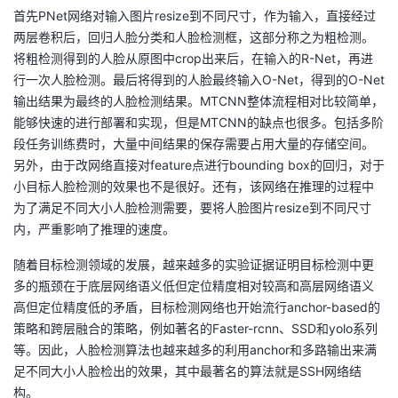
首先PNet网络对输入图片resize到不同尺寸，作为输入，直接经过
两层卷积后，回归人脸分类和人脸检测框，这部分称之为粗检测。
将粗检测得到的人脸从原图中crop出来后，在输入的R-Net，再进
行一次人脸检测。最后将得到的人脸最终输入O-Net，得到的O-Net
输出结果为最终的人脸检测结果。MTCNN整体流程相对比较简单，
能够快速的进行部署和实现，但是MTCNN的缺点也很多。包括多阶
段任务训练费时，大量中间结果的保存需要占用大量的存储空间。
另外，由于改网络直接对feature点进行bounding box的回归，对于
小目标人脸检测的效果也不是很好。还有，该网络在推理的过程中
为了满足不同大小人脸检测需要，要将人脸图片resize到不同尺寸
内，严重影响了推理的速度。
随着目标检测领域的发展，越来越多的实验证据证明目标检测中更
多的瓶颈在于底层网络语义低但定位精度相对较高和高层网络语义
高但定位精度低的矛盾，目标检测网络也开始流行anchor-based的
策略和跨层融合的策略，例如著名的Faster-rcnn、SSD和yolo系列
等。因此，人脸检测算法也越来越多的利用anchor和多路输出来满
足不同大小人脸检出的效果，其中最著名的算法就是SSH网络结
构。