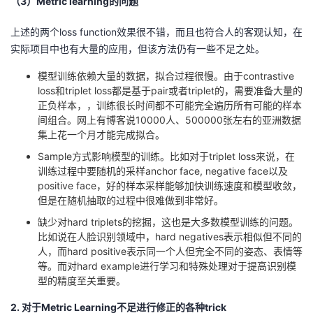
（3）Metric learning的问题
上述的两个loss function效果很不错，而且也符合人的客观认知，在
实际项目中也有大量的应用，但该方法仍有一些不足之处。
模型训练依赖大量的数据，拟合过程很慢。由于contrastive
loss和triplet loss都是基于pair或者triplet的，需要准备大量的
正负样本，，训练很长时间都不可能完全遍历所有可能的样本
间组合。网上有博客说10000人、500000张左右的亚洲数据
集上花一个月才能完成拟合。
Sample方式影响模型的训练。比如对于triplet loss来说，在
训练过程中要随机的采样anchor face, negative face以及
positive face，好的样本采样能够加快训练速度和模型收敛，
但是在随机抽取的过程中很难做到非常好。
缺少对hard triplets的挖掘，这也是大多数模型训练的问题。
比如说在人脸识别领域中，hard negatives表示相似但不同的
人，而hard positive表示同一个人但完全不同的姿态、表情等
等。而对hard example进行学习和特殊处理对于提高识别模
型的精度至关重要。
2. 对于Metric Learning不足进行修正的各种trick