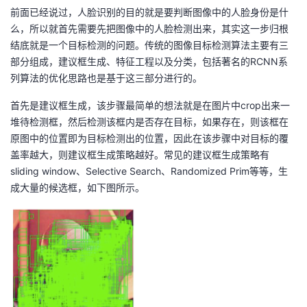
持
建
证
实
的
前面已经说过，人脸识别的目的就是要判断图像中的人脸身份是什
么，所以就首先需要先把图像中的人脸检测出来，其实这一步归根
议
验
收
结底就是一个目标检测的问题。传统的图像目标检测算法主要有三
部分组成，建议框生成、特征工程以及分类，包括著名的RCNN系
藏
列算法的优化思路也是基于这三部分进行的。
首先是建议框生成，该步骤最简单的想法就是在图片中crop出来一
堆待检测框，然后检测该框内是否存在目标，如果存在，则该框在
原图中的位置即为目标检测出的位置，因此在该步骤中对目标的覆
盖率越大，则建议框生成策略越好。常见的建议框生成策略有
sliding window、Selective Search、Randomized Prim等等，生
成大量的候选框，如下图所示。