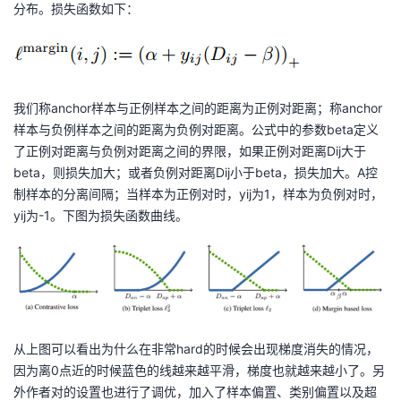
分布。损失函数如下：
我们称anchor样本与正例样本之间的距离为正例对距离；称anchor
样本与负例样本之间的距离为负例对距离。公式中的参数beta定义
了正例对距离与负例对距离之间的界限，如果正例对距离Dij大于
beta，则损失加大；或者负例对距离Dij小于beta，损失加大。A控
制样本的分离间隔；当样本为正例对时，yij为1，样本为负例对时，
yij为-1。下图为损失函数曲线。
从上图可以看出为什么在非常hard的时候会出现梯度消失的情况，
因为离0点近的时候蓝色的线越来越平滑，梯度也就越来越小了。另
外作者对的设置也进行了调优，加入了样本偏置、类别偏置以及超