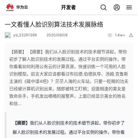
开发者
返
一文看懂人脸识别算法技术发展脉络
回
yd_33261369
2020/06/08
1.4w+
举
报
【摘要】 【摘要】我们从人脸识别技术的技术细节讲起，带你
初步了解人脸识别技术的发展过程。通过平台实例的操作，带
你看看如何利用公有云的计算资源，快速训练一个可用的人脸
个
识别模型。前言大家应该都看过布拉德.伯德执导、汤姆.克鲁斯
主演的《碟中谍4吧》？茫茫人海的火车站，只要一眨眼的功夫
我
人
已经被计算机识别出来，随即被特工盯梢；迎面相逢的美女是
致命杀手，手机发出嘀嘀的报警声，上面已经显示美女的姓名
的
主
和信...
开
页
【摘要】
我们从人脸识别技术的技术细节讲起，带你初步了
解人脸识别技术的发展过程。通过平台实例的操作，带你看
发