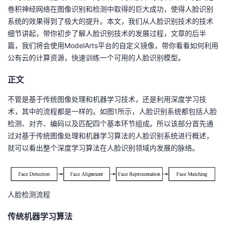
卷积神经网络在图像识别和检测中取得的巨大成功，使得人脸识别
我
注
的
开
系统的效果得到了极大的提升。本文，我们从人脸识别技术的技术
细节讲起，带你初步了解人脸识别技术的发展过程，文章的后半
的
Programs
发
篇，我们将会使用ModelArts平台的自定义镜像，带你看看如何利用
公有云的计算资源，快速训练一个可用的人脸识别模型。
支
者
正文
持
学
不管是基于传统图像处理和机器学习技术，还是利用深度学习技
我
堂
术，其中的流程都是一样的。如图1所示，人脸识别系统都包括人脸
检测、对齐、编码以及匹配四个基本环节组成。所以该部分首先通
的
我
过对基于传统图像处理和机器学习算法的人脸识别系统进行概述，
我
就可以看出整个深度学习算法在人脸识别领域内发展的脉络。
技
的
的
我
术
云
课
的
我
人脸检测流程
支
声
程
认
的
我
传统机器学习算法