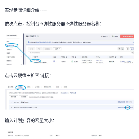
我
注
的
开
实现步骤详细介绍----
的
Programs
发
依次点击，控制台->弹性服务器->弹性服务器名称：
支
者
持
学
我
堂
点击云硬盘->扩容 链接：
的
我
我
技
的
的
我
术
云
课
的
我
输入计划扩容的容量大小：
支
声
程
认
的
我