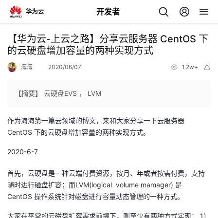
开发者
返
【华为云-上云之路】分享云服务器 CentOS 下
回
的云硬盘增加容量的两种实现方式
海海
2020/06/07
1.2w+
举
报
【摘要】 云硬盘EVS ， LVM
个
作为海海第一篇云领域的博文，来和大家分享一下云服务器
CentOS 下的云硬盘增加容量的两种实现方式。
我
人
2020-6-7
的
主
首先，云硬盘是一种云端付费资源，按月、年或者按需付费，支持
随时进行磁盘扩容；而LVM(logical volume mamager) 是
开
页
CentOS 操作系统针对磁盘进行容量动态管理的一种方式。
发
大家在平常的云磁盘扩容需求前提下，则至少有两种方式实现： 1）