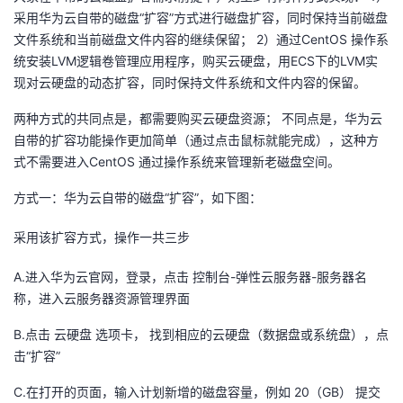
采用华为云自带的磁盘“扩容”方式进行磁盘扩容，同时保持当前磁盘
者
文件系统和当前磁盘文件内容的继续保留； 2）通过CentOS 操作系
统安装LVM逻辑卷管理应用程序，购买云硬盘，用ECS下的LVM实
我
现对云硬盘的动态扩容，同时保持文件系统和文件内容的保留。
两种方式的共同点是，都需要购买云硬盘资源； 不同点是，华为云
的
我
自带的扩容功能操作更加简单（通过点击鼠标就能完成），这种方
式不需要进入CentOS 通过操作系统来管理新老磁盘空间。
博
的
我
方式一：华为云自带的磁盘“扩容”，如下图：
客
论
的
我
采用该扩容方式，操作一共三步
坛
圈
的
我
A.进入华为云官网，登录，点击 控制台-弹性云服务器-服务器名
子
直
的
我
称，进入云服务器资源管理界面
B.点击 云硬盘 选项卡， 找到相应的云硬盘（数据盘或系统盘），点
我
播
活
的
击“扩容”
我
动
关
的
C.在打开的页面，输入计划新增的磁盘容量，例如 20（GB） 提交