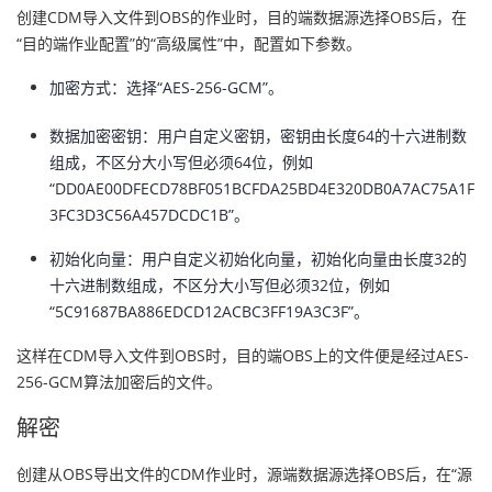
创建CDM导入文件到OBS的作业时，目的端数据源选择OBS后，在
议
注
验
收
“目的端作业配置”的“高级属性”中，配置如下参数。
藏
加密方式：选择“AES-256-GCM”。
数据加密密钥：用户自定义密钥，密钥由长度64的十六进制数
组成，不区分大小写但必须64位，例如
“DD0AE00DFECD78BF051BCFDA25BD4E320DB0A7AC75A1F
3FC3D3C56A457DCDC1B”。
初始化向量：用户自定义初始化向量，初始化向量由长度32的
十六进制数组成，不区分大小写但必须32位，例如
“5C91687BA886EDCD12ACBC3FF19A3C3F”。
这样在CDM导入文件到OBS时，目的端OBS上的文件便是经过AES-
256-GCM算法加密后的文件。
解密
创建从OBS导出文件的CDM作业时，源端数据源选择OBS后，在“源