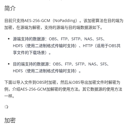
简介
的
Programs
发
者
目前只支持AES-256-GCM（NoPadding）。该加密算法在目的端为
支
者
我
加密，在源端为解密，支持的源端与目的端数据源如下。
持
学
的
我
源端支持的数据源：OBS、FTP、SFTP、NAS、SFS、
HDFS（使用二进制格式传输时支持）、HTTP（适用于OBS共
我
堂
博
的
我
享文件的下载场景）。
目的端支持的数据源：OBS、FTP、SFTP、NAS、SFS、
的
我
客
论
的
我
我
HDFS（使用二进制格式传输时支持）。
技
的
坛
圈
的
我
的
我
下面以导入文件到OBS时加密，然后从OBS导出加密文件时解密为
例，介绍AES-256-GCM加解密的使用方法。其它数据源的使用方法
术
云
子
直
的
我
课
的
我
一样。
支
声
播
活
的
程
认
的
我
加密
持
建
动
关
证
实
的