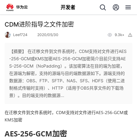
开发者
返
CDM进阶指导之文件加密
回
Leef724
2020/05/30
9.3k+
举
报
【摘要】 在迁移文件到文件系统时，CDM支持对文件进行AES
-256-GCM或KMS加密AES-256-GCM加密简介目前只支持AE
S-256-GCM（NoPadding）。该加密算法在目的端为加密，
个
在源端为解密，支持的源端与目的端数据源如下。源端支持的
数据源：OBS、FTP、SFTP、NAS、SFS、HDFS（使用二进
我
人
制格式传输时支持）、HTTP（适用于OBS共享文件的下载场
景）。目的端支持的数据源...
我
的
主
在迁移文件到文件系统时，CDM支持对文件进行AES-256-GCM或
我
的
开
页
KMS加密
AES-256-GCM加密
我
的
开
发