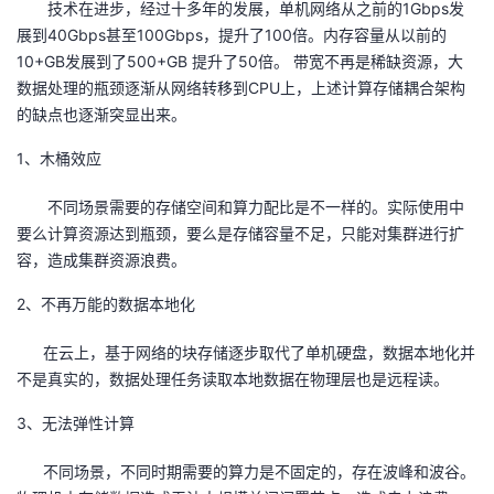
技术在进步，经过十多年的发展，单机网络从之前的1Gbps发
持
建
证
实
的
展到40Gbps甚至100Gbps，提升了100倍。内存容量从以前的
10+GB发展到了500+GB 提升了50倍。 带宽不再是稀缺资源，大
议
验
收
数据处理的瓶颈逐渐从网络转移到CPU上，上述计算存储耦合架构
的缺点也逐渐突显出来。
藏
1、木桶效应
不同场景需要的存储空间和算力配比是不一样的。实际使用中
要么计算资源达到瓶颈，要么是存储容量不足，只能对集群进行扩
容，造成集群资源浪费。
2、不再万能的数据本地化
在云上，基于网络的块存储逐步取代了单机硬盘，数据本地化并
不是真实的，数据处理任务读取本地数据在物理层也是远程读。
3、无法弹性计算
不同场景，不同时期需要的算力是不固定的，存在波峰和波谷。