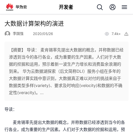
开发者
返
大数据计算架构的演进
回
李国强
2020/05/26
7.4k+
举
报
【摘要】 导读： 麦肯锡率先提出大数据的概念，并称数据已经
渗透到当今的各行各业，成为重要的生产因素。人们对于大数
据的挖掘和运用，预示着新一波生产力增长和消费盈余浪潮的
个
到来。 华为云数据湖探索（后文简称DLI）服务小组在多年的
大数据计算实践中意识到，大数据真正难以对付的挑战来自于
我
人
数据类型多样(variety)、要求及时响应(velocity)和数据的不确
定性(veracity)。...
的
主
导读：
开
页
麦肯锡率先提出大数据的概念，并称数据已经渗透到当今的各
发
行各业，成为重要的生产因素。人们对于大数据的挖掘和运用，预