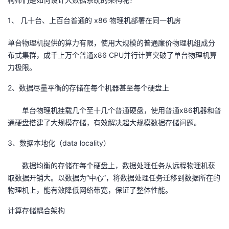
我
注
的
开
1、 几十台、上百台普通的 x86 物理机部署在同一机房
的
Programs
发
单台物理机提供的算力有限，使用大规模的普通廉价物理机组成分
布式集群，成千上万个普通x86 CPU并行计算突破了单台物理机算
支
者
力极限。
持
学
2、数据尽量平衡的存储在每个机器甚至每个硬盘上
单台物理机挂载几个至十几个普通硬盘，使用普通x86机器和普
我
堂
通硬盘搭建了大规模存储，有效解决超大规模数据存储问题。
的
我
我
3、数据本地化（data locality）
技
的
的
我
数据均衡的存储在每个硬盘上，数据处理任务从远程物理机获
取数据开销大。以数据为“中心”，将数据处理任务迁移到数据所在的
术
云
课
的
我
物理机上，能有效降低网络带宽，保证了整体性能。
支
声
计算存储耦合架构
程
认
的
我