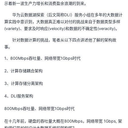
示着新一波生产力增长和消费盈余浪潮的到来。
者
华为云数据湖探索（后文简称DLI）服务小组在多年的大数据计
算实践中意识到，大数据真正难以对付的挑战来自于数据类型多样
我
(variety)、要求及时响应(velocity)和数据的不确定性(veracity)。
的
我
针对数据计算的挑战，笔者从以下四点讲述他了解的架构故
事。
博
的
我
1、800Mbps吞吐量、网络带宽1Gbps时代
客
论
的
我
2、计算存储耦合架构
坛
圈
的
我
3、计算存储分离架构
子
直
的
我
4、DLI服务架构
我
播
活
的
800Mbps吞吐量、网络带宽1Gbps时代
我
动
关
的
在十几年前，硬盘的吞吐量大概在800Mbps，网络带宽 1Gbps, 架
构师们是如何设计大数据系统的架构呢？