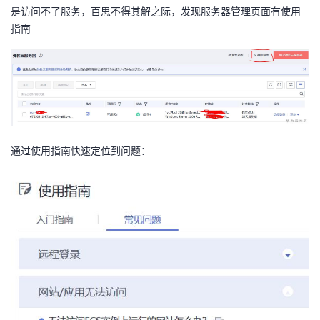
是访问不了服务，百思不得其解之际，发现服务器管理页面有使用
者
指南
我
的
我
博
的
我
通过使用指南快速定位到问题：
客
论
的
我
坛
圈
的
我
子
直
的
我
我
播
活
的
我
动
关
的