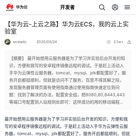
开发者
返
【华为云-上云之路】华为云ECS，我的云上实
回
验室
ecstatic
2020/05/24
2.1w+
举
报
【摘要】 最开始想用云服务器是为了学习并实验后台开发的知
识，方便和我写的安卓程序镜像远程的调试。于是赶上活动入
个
手华为云弹性云服务器，tomcat、mysql、jdk都配置好了，服
务开启都挺顺利，但就是访问不了服务，百思不得其解之际，
我
人
发现服务器管理页面有使用指南通过使用指南快速定位到问
题：找到了解决的办法，配置安全组，把8080,80,8443,443
的
主
等端口号配置到入站规则处即可：这样成功的用的移动端程...
开
页
最开始想用云服务器是为了学习并实验后台开发的知识，方便和我
写的安卓程序镜像远程的调试。于是赶上活动入手华为云弹性云服
发
务器，tomcat、mysql、jdk都配置好了，服务开启都挺顺利，但就