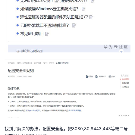
我
注
的
开
的
Programs
发
支
者
持
学
我
堂
的
我
我
技
的
的
我
术
云
课
的
我
支
声
程
认
的
我
找到了解决的办法，配置安全组，把8080,80,8443,443等端口号