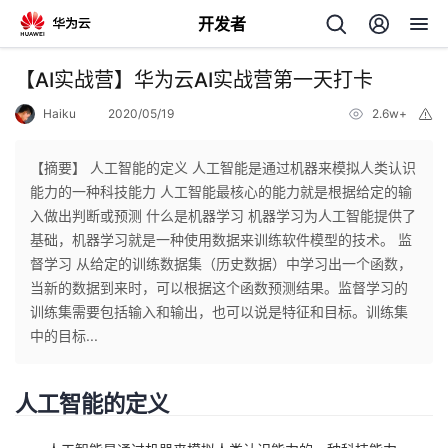
开发者
返
【AI实战营】华为云AI实战营第一天打卡
回
Haiku
2020/05/19
2.6w+
举
报
【摘要】 人工智能的定义 人工智能是通过机器来模拟人类认识
能力的一种科技能力 人工智能最核心的能力就是根据给定的输
入做出判断或预测 什么是机器学习 机器学习为人工智能提供了
个
基础，机器学习就是一种使用数据来训练软件模型的技术。 监
督学习 从给定的训练数据集（历史数据）中学习出一个函数，
我
人
当新的数据到来时，可以根据这个函数预测结果。监督学习的
训练集需要包括输入和输出，也可以说是特征和目标。训练集
的
主
中的目标...
开
页
人工智能的定义
发