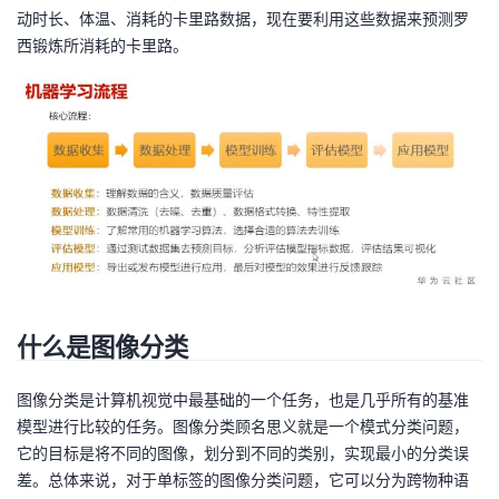
动时长、体温、消耗的卡里路数据，现在要利用这些数据来预测罗
我
注
的
开
西锻炼所消耗的卡里路。
的
Programs
发
支
者
持
学
我
堂
的
我
我
什么是图像分类
技
的
的
我
图像分类是计算机视觉中最基础的一个任务，也是几乎所有的基准
术
云
课
的
我
模型进行比较的任务。图像分类顾名思义就是一个模式分类问题，
它的目标是将不同的图像，划分到不同的类别，实现最小的分类误
支
声
程
认
的
我
差。总体来说，对于单标签的图像分类问题，它可以分为跨物种语