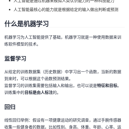
人工智能是通过机器来模拟人类认识能力的一种科技能力
人工智能最核心的能力就是根据给定的输入做出判断或预测
者
什么是机器学习
我
机器学习为人工智能提供了基础，机器学习就是一种使用数据来训
的
我
练软件模型的技术。
博
的
我
监督学习
客
论
的
我
从给定的训练数据集（历史数据）中学习出一个函数，当新的数据
到来时，可以根据这个函数预测结果。
坛
圈
的
我
监督学习的训练集需要包括输入和输出，也可以说是
特征和目标
。
训练集中的
目标是由人标注
的。
子
直
的
我
回归
我
播
活
的
线性回归举例：假设有一项健康运动的研究调查，通过手腕传感器
我
动
关
的
收集一些健身者的数据，比如性别、身高、体重、年龄、心率、运