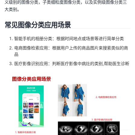
义级别的图像分类，子类细粒度图像分类，以及实例级图像分类三
持
建
证
实
的
大类别。
议
验
收
常见图像分类应用场景
藏
智能手机的相册分类：根据时间地点或场景等进行简单分类
电商图像检索应用：根据用户上传的商品图片来搜索类似的商
品
医疗影像识别应用：判断医疗影像中病灶的类别,帮助医生诊断