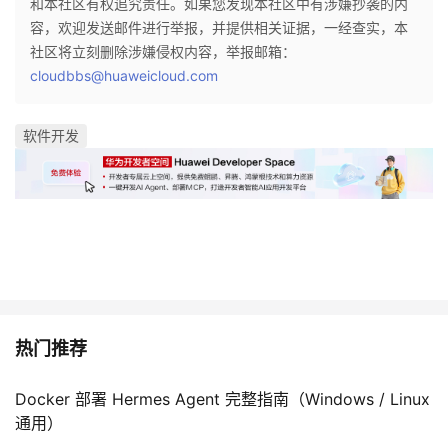
和本社区有权追究责任。如果您发现本社区中有涉嫌抄袭的内
容，欢迎发送邮件进行举报，并提供相关证据，一经查实，本
的
Programs
发
者
社区将立刻删除涉嫌侵权内容，举报邮箱：
cloudbbs@huaweicloud.com
支
者
我
持
学
的
我
软件开发
我
堂
博
的
我
的
我
客
论
的
我
我
技
的
坛
圈
的
我
的
我
术
云
子
直
的
我
课
的
我
热门推荐
支
声
播
活
的
程
认
的
我
Docker 部署 Hermes Agent 完整指南（Windows / Linux
持
建
动
关
证
实
的
通用）