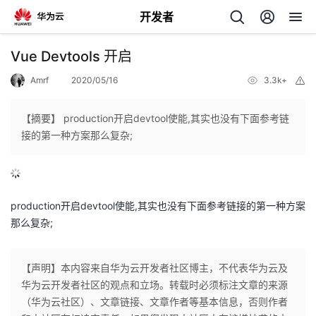
开发者
返
Vue Devtools 开启
回
Amrf
2020/05/16
3.3k+
举
报
【摘要】 production开启devtool使能,其实也没有下面参考链
接的第一种方案那么复杂;
个
我
人
production开启devtool使能,其实也没有下面参考链接的第一种方案
那么复杂;
我
的
主
【声明】本内容来自华为云开发者社区博主，不代表华为云及
我
的
开
页
华为云开发者社区的观点和立场。转载时必须标注文章的来源
（华为云社区）、文章链接、文章作者等基本信息，否则作者
我
的
开
发