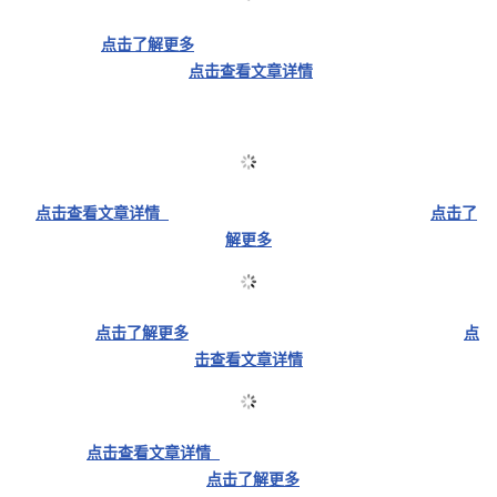
的
Programs
发
者
点击了解更多
点击查看文章详情
支
者
我
持
学
的
我
我
堂
博
的
我
点击查看文章详情
点击了
解更多
的
我
客
论
的
我
我
技
的
坛
圈
的
我
的
我
点击了解更多
点
术
云
子
直
的
我
击查看文章详情
课
的
我
支
声
播
活
的
程
认
的
我
点击查看文章详情
持
建
动
关
证
实
的
点击了解更多