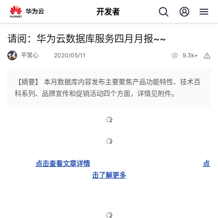
开发者
返
请阅：华为云数据库服务四月月报~~
回
平常心
2020/05/11
9.3k+
举
报
【摘要】 本月数据库内容发布主要聚焦产品功能特性、技术百
科系列、品牌宣传和促销活动四个方面，详情见附件。
个
我
人
我
的
主
点击查看文章详情
点
击了解更多
我
的
开
页
我
的
开
发