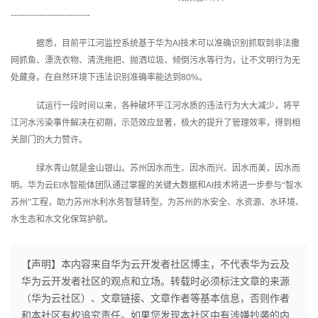
----------------------------
据悉，目前平江河监控系统基于华为
AI
技术可以准确识别抓取到非法撒
网抓鱼、漂洗衣物、清洗拖把、抛洒垃圾、倾倒污水等行为，让不文明行为无
处藏身。在自然环境下违法识别准确率能达到
80%
。
试运行一段时间以来，各种破坏平江河水质的违法行为大大减少，将平
江河水污染事件解决在初期，示范效应显著，极大的提升了管理效率，得到相
关部门的大力赞许。
绿水青山就是金山银山。苏州因水而生、因水而兴、因水而美，因水而
明。华为云
EI
水智能体团队通过掌握的关键大数据和
AI
技术将进一步参与“智水
苏州”工程，助力苏州水利水务智慧转型，为苏州的水安全、水资源、水环境、
水生态和水文化保驾护航。
【声明】本内容来自华为云开发者社区博主，不代表华为云及
华为云开发者社区的观点和立场。转载时必须标注文章的来源
（华为云社区）、文章链接、文章作者等基本信息，否则作者
和本社区有权追究责任。如果您发现本社区中有涉嫌抄袭的内