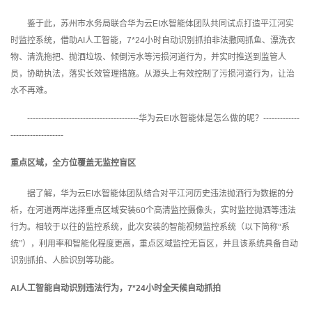
持
建
证
实
的
鉴于此，苏州市水务局联合华为云
EI
水智能体团队共同试点打造平江河实
议
验
收
时监控系统，借助
AI
人工智能，
7*24
小时自动识别抓拍非法撒网抓鱼、漂洗衣
物、清洗拖把、抛洒垃圾、倾倒污水等污损河道行为，并实时推送到监管人
藏
员，协助执法，落实长效管理措施。从源头上有效控制了污损河道行为，让治
水不再难。
----------------------------------------
华为云
EI
水智能体是怎么做的呢？
-------------
-------------------
重点区域，全方位覆盖无监控盲区
据了解，华为云
EI
水智能体团队结合对平江河历史违法抛洒行为数据的分
析，在河道两岸选择重点区域安装
60
个高清监控摄像头，实时监控抛洒等违法
行为。相较于以往的监控系统，此次安装的智能视频监控系统（以下简称“系
统”），利用率和智能化程度更高，重点区域监控无盲区，并且该系统具备自动
识别抓拍、人脸识别等功能。
AI
人工智能自动识别违法行为，
7*24
小时全天候自动抓拍