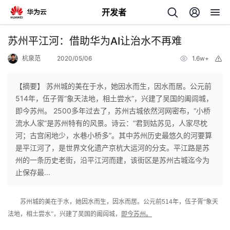
开发者
返
苏州平江河：借助华为AI让治水不再难
回
杭泉范
2020/05/06
1.6w+
举
报
【摘要】 苏州城的美在于水，她因水而生，因水而居。公元前
514年，伍子胥“象天法地，相土尝水”，兴建了吴国的阖闾城，
即今苏州。 2500多年过去了，苏州古城依然河网密布，“小桥
个
流水人家”是苏州特有的风景。诗云：“君到姑苏见，人家尽枕
河；古宫闲地少，水巷小桥多”。其中苏州历史最悠久的河要算
我
人
是平江河了，是世界文化遗产京杭大运河的分支。平江路是苏
州的一条历史老街，沿平江河而建，该街区是苏州古城迄今为
的
主
止保存最...
开
页
苏州城的美在于水，她因水而生，因水而居。公元前
514
年，伍子胥“象天
法地，相土尝水”，兴建了吴国的阖闾城，
即今苏州。
发