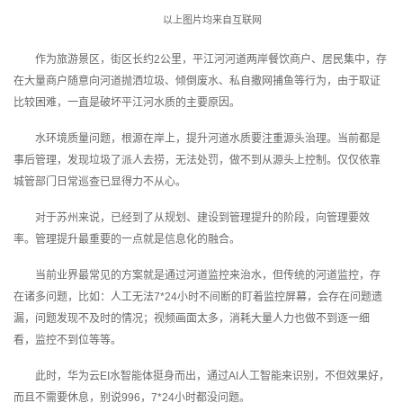
我
注
的
开
以上图片均来自互联网
作为旅游景区，街区长约
2
公里，平江河河道两岸餐饮商户、居民集中，存
的
Programs
发
在大量商户随意向河道抛洒垃圾、倾倒废水、私自撒网捕鱼等行为，由于取证
比较困难，一直是破坏平江河水质的主要原因。
支
者
水环境质量问题，根源在岸上，提升河道水质要注重源头治理。当前都是
持
学
事后管理，发现垃圾了派人去捞，无法处罚，做不到从源头上控制。仅仅依靠
城管部门日常巡查已显得力不从心。
我
堂
对于苏州来说，已经到了从规划、建设到管理提升的阶段，向管理要效
的
我
我
率。管理提升最重要的一点就是信息化的融合。
当前业界最常见的方案就是通过河道监控来治水，但传统的河道监控，存
技
的
的
我
在诸多问题，比如：人工无法
7*24
小时不间断的盯着监控屏幕，会存在问题遗
漏，问题发现不及时的情况；视频画面太多，消耗大量人力也做不到逐一细
术
云
课
的
我
看，监控不到位等等。
支
声
程
认
的
我
此时，华为云
EI
水智能体挺身而出，通过
AI
人工智能来识别，不但效果好，
而且不需要休息，别说
996
，
7*24
小时都没问题。