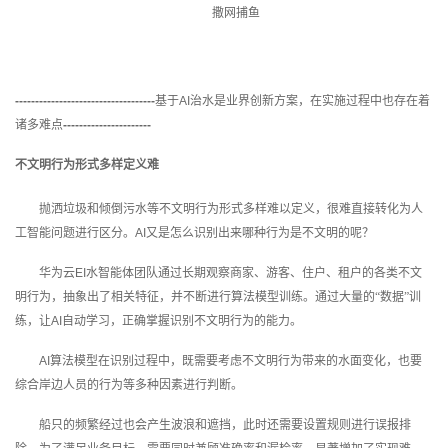
撒网捕鱼
-----------------------------------
基于
AI
治水是业界创新方案，在实施过程中也存在着
诸多难点
----------------------
不文明行为形式多样定义难
抛洒垃圾和倾倒污水等不文明行为形式多样难以定义，很难直接转化为人
工智能问题进行区分。
AI
又是怎么识别出来哪种行为是不文明的呢？
华为云
EI
水智能体团队通过长期观察商家、游客、住户、租户的各类不文
明行为，抽象出了相关特征，并不断进行算法模型训练。通过大量的“数据”训
练，让
AI
自动学习，正确掌握识别不文明行为的能力。
AI
算法模型在识别过程中，既需要考虑不文明行为带来的水面变化，也要
综合岸边人员的行为等多种因素进行判断。
船只的频繁经过也会产生波浪和遮挡，此时还需要设置规则进行误报排