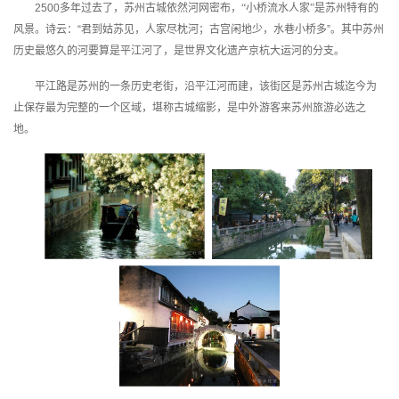
2500
多年过去了，苏州古城依然河网密布，“小桥流水人家”是苏州特有的
者
风景。诗云：
“
君到姑苏见，人家尽枕河；古宫闲地少，水巷小桥多
”
。其中苏州
历史最悠久的河要算是平江河了，是世界文化遗产京杭大运河的分支。
我
平江路是苏州的一条历史老街，沿平江河而建，该街区是苏州古城迄今为
止保存最为完整的一个区域，堪称古城缩影，是中外游客来苏州旅游必选之
的
我
地。
博
的
我
客
论
的
我
坛
圈
的
我
子
直
的
我
我
播
活
的
我
动
关
的