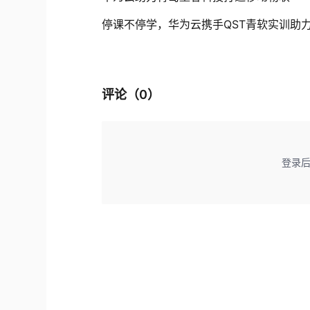
停课不停学，华为云携手QST青软实训助
评论（
0
）
登录