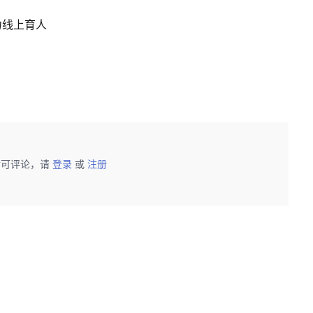
力线上育人
后可评论，请
登录
或
注册