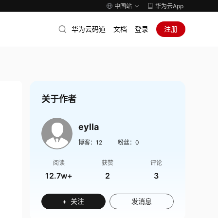
中国站
华为云App
华为云码道
文档
登录
注册
关于作者
eylla
博客：
12
粉丝：
0
阅读
获赞
评论
12.7w+
2
3
+ 关注
发消息