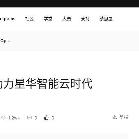
rograms
社区
学堂
大赛
支持
茶思屋
s转型
d助力星华智能云时代
举报
1.2w+
0
0