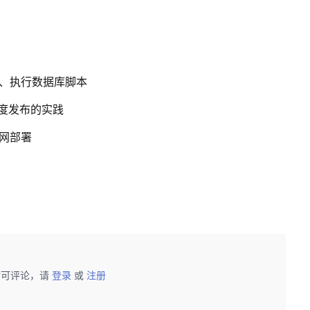
建、执行数据库脚本
y灰度发布的实践
内网部署
后可评论，请
登录
或
注册