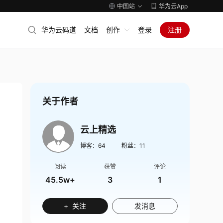
中国站
华为云App
华为云码道
文档
创作
登录
注册
关于作者
云上精选
博客：
64
粉丝：
11
阅读
获赞
评论
45.5w+
3
1
+ 关注
发消息