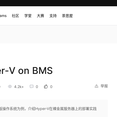
rams
社区
学堂
大赛
支持
茶思屋
-V on BMS
举报
0
4.2k+
0
0
12标准版操作系统为例，介绍Hyper-V在裸金属服务器上的部署实践